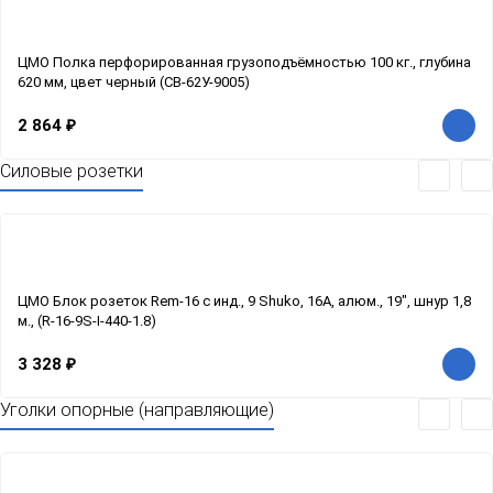
ЦМО Полка перфорированная грузоподъёмностью 100 кг., глубина
620 мм, цвет черный (СВ-62У-9005)
2 864
₽
Силовые розетки
ЦМО Блок розеток Rem-16 с инд., 9 Shuko, 16A, алюм., 19", шнур 1,8
м., (R-16-9S-I-440-1.8)
3 328
₽
Уголки опорные (направляющие)