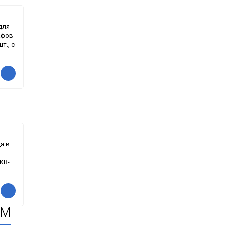
 для
афов
т., с
а в
КВ-
ОМ