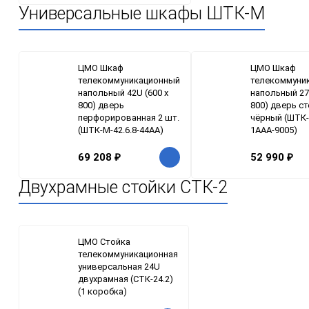
Универсальные шкафы ШТК-М
ЦМО Шкаф
ЦМО Шкаф
телекоммуникационный
телекоммуни
напольный 42U (600 х
напольный 27
800) дверь
800) дверь ст
перфорированная 2 шт.
чёрный (ШТК-
(ШТК-М-42.6.8-44АА)
1ААА-9005)
69 208
₽
52 990
₽
Двухрамные стойки СТК-2
ЦМО Стойка
телекоммуникационная
универсальная 24U
двухрамная (СТК-24.2)
(1 коробка)