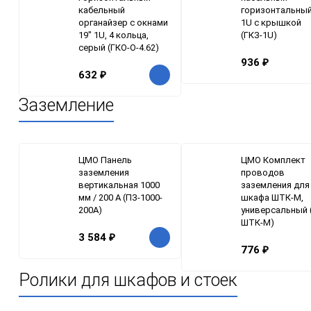
кабельный
горизонтальный
органайзер с окнами
1U с крышкой
19" 1U, 4 кольца,
(ГКЗ-1U)
серый (ГКО-О-4.62)
936
₽
632
₽
Заземление
ЦМО Панель
ЦМО Комплект
заземления
проводов
вертикальная 1000
заземления для
мм / 200 А (ПЗ-1000-
шкафа ШТК-М,
200А)
универсальный 
ШТК-М)
3 584
₽
776
₽
Ролики для шкафов и стоек