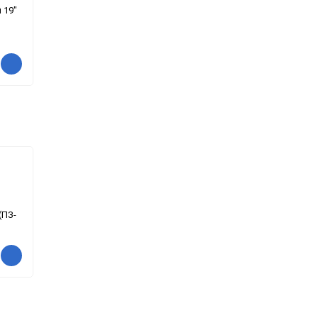
 19"
(ПЗ-