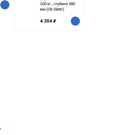
200 кг., глубина 580
мм (СВ-58АК)
4 304
₽
р