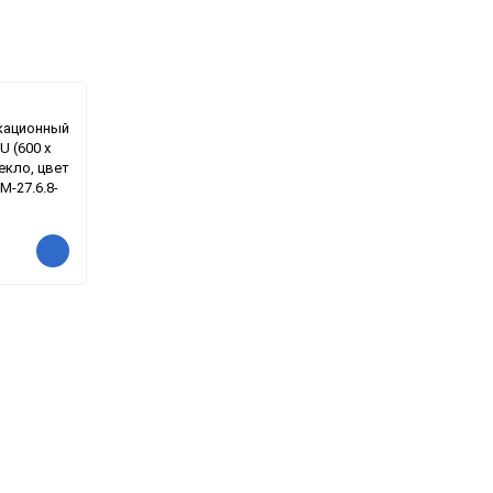
кационный
U (600 х
екло, цвет
М-27.6.8-