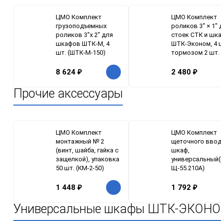
ЦМО Комплект
ЦМО Комплект
грузоподъемных
роликов 3" × 1"
роликов 3"x 2" для
стоек СТК и шк
шкафов ШТК-М, 4
ШТК-Эконом, 4 ш
шт. (ШТК-М-150)
тормозом 2 шт.
8 624
₽
2 480
₽
Прочие аксессуары
ЦМО Комплект
ЦМО Комплект
монтажный № 2
щеточного ввод
(винт, шайба, гайка с
шкаф,
защелкой), упаковка
универсальный(
50 шт. (КМ-2-50)
Щ-55.210А)
1 448
₽
1 792
₽
Универсальные шкафы ШТК-ЭКОН