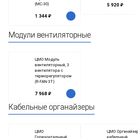
(МС-30)
5 920
₽
1 344
₽
Модули вентиляторные
ЦМО Модуль
вентиляторный, 3
вентилятора с
терморегулятором
(R-FAN-3T)
7 968
₽
Кабельные органайзеры
ЦМО
ЦМО Органайзе
Горизонтальный
кабельный