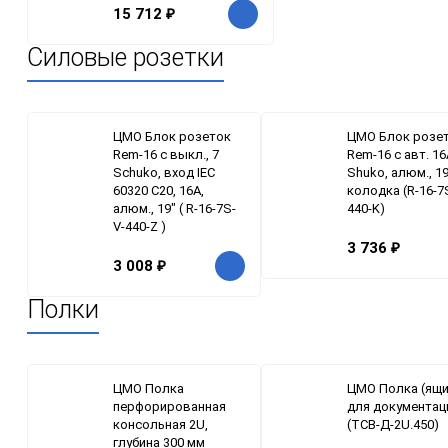
15 712
₽
Силовые розетки
ЦМО Блок розеток
ЦМО Блок розе
Rem-16 с выкл., 7
Rem-16 с авт. 16
Schuko, вход IEC
Shuko, алюм., 19
60320 C20, 16A,
колодка (R-16-7
алюм., 19" ( R-16-7S-
440-K)
V-440-Z )
3 736
₽
3 008
₽
Полки
ЦМО Полка
ЦМО Полка (ящи
перфорированная
для документац
консольная 2U,
(ТСВ-Д-2U.450)
глубина 300 мм