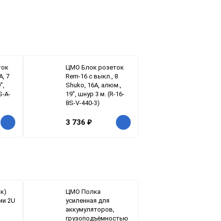
ток
ЦМО Блок розеток
А, 7
Rem-16 с выкл., 8
",
Shuko, 16A, алюм.,
S-A-
19", шнур 3 м. (R-16-
8S-V-440-3)
3 736
₽
к)
ЦМО Полка
ии 2U
усиленная для
аккумуляторов,
грузоподъёмностью