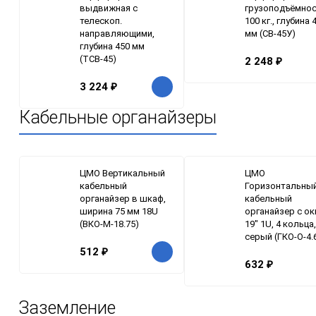
выдвижная с
грузоподъёмно
телескоп.
100 кг., глубина 
направляющими,
мм (СВ-45У)
глубина 450 мм
(ТСВ-45)
2 248
₽
3 224
₽
Кабельные органайзеры
ЦМО Вертикальный
ЦМО
кабельный
Горизонтальны
органайзер в шкаф,
кабельный
ширина 75 мм 18U
органайзер с о
(ВКО-М-18.75)
19" 1U, 4 кольца,
серый (ГКО-О-4.
512
₽
632
₽
Заземление