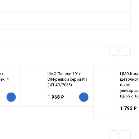
кт
ЦМО Панель 19" с
ЦМО Ком
ек, 4
DIN-рейкой серии КП
щеточног
(КП-АВ/7035)
шкаф,
универса
Щ-55.210
1 968
₽
1 792
₽