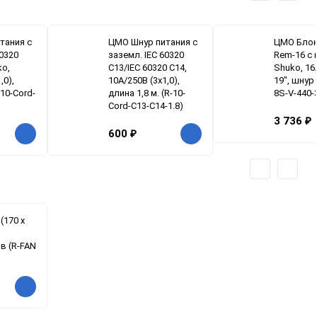
тания с
ЦМО Шнур питания с
ЦМО Блок
60320
заземл. IEC 60320
Rem-16 с 
ko,
C13/IEC 60320 C14,
Shuko, 16
,0),
10А/250В (3x1,0),
19", шнур 
-10-Cord-
длина 1,8 м. (R-10-
8S-V-440-
Cord-C13-C14-1.8)
3 736
₽
600
₽
(170 х
в (R-FAN