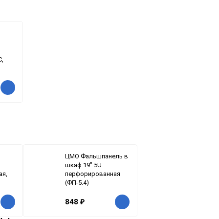
,
ЦМО Фальшпанель в
шкаф 19" 5U
ая,
перфорированная
(ФП-5.4)
848
₽