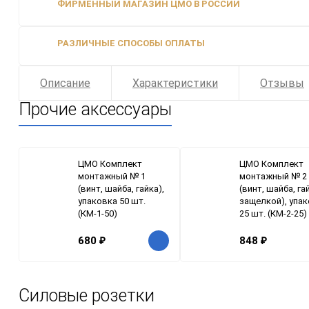
ФИРМЕННЫЙ МАГАЗИН ЦМО В РОССИИ
РАЗЛИЧНЫЕ СПОСОБЫ ОПЛАТЫ
Описание
Характеристики
Отзывы
Прочие аксессуары
ЦМО Комплект
ЦМО Комплект
монтажный № 1
монтажный № 2
(винт, шайба, гайка),
(винт, шайба, га
упаковка 50 шт.
защелкой), упа
(КМ-1-50)
25 шт. (КМ-2-25)
680
₽
848
₽
Силовые розетки