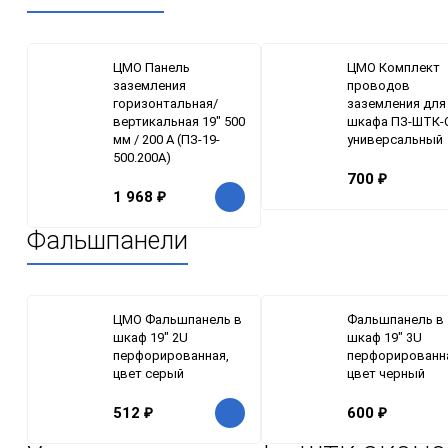
ЦМО Панель
ЦМО Комплект
заземления
проводов
горизонтальная/
заземления для
вертикальная 19" 500
шкафа ПЗ-ШТК-С
мм / 200 А (ПЗ-19-
универсальный
500.200А)
700
₽
1 968
₽
Фальшпанели
ЦМО Фальшпанель в
Фальшпанель в
шкаф 19" 2U
шкаф 19" 3U
перфорированная,
перфорированн
цвет серый
цвет черный
512
₽
600
₽