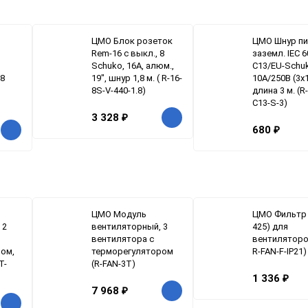
ЦМО Блок розеток
ЦМО Шнур пи
Rem-16 с выкл., 8
заземл. IEC 
Schuko, 16A, алюм.,
C13/EU-Schu
8
19", шнур 1,8 м. ( R-16-
10А/250В (3x1
8S-V-440-1.8)
длина 3 м. (R
C13-S-3)
3 328
₽
680
₽
ЦМО Модуль
ЦМО Фильтр 
 2
вентиляторный, 3
425) для
вентилятора с
вентиляторо
ом,
терморегулятором
R-FAN-F-IP21)
T-
(R-FAN-3T)
1 336
₽
7 968
₽