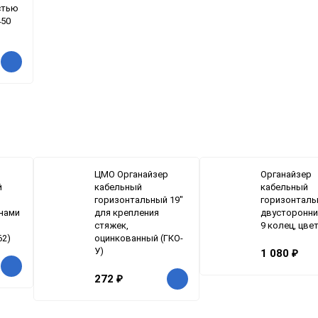
стью
450
ЦМО Органайзер
Органайзер
й
кабельный
кабельный
горизонтальный 19"
горизонталь
кнами
для крепления
двусторонний
стяжек,
9 колец, цве
62)
оцинкованный (ГКО-
У)
1 080
₽
272
₽