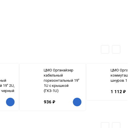
ЦМО Органайзер
ЦМО Орга
кабельный
коммутац
ный
горизонтальный 19"
шнуров 19
 19" 2U,
1U с крышкой
т черный
(ГКЗ-1U)
1 112
₽
936
₽