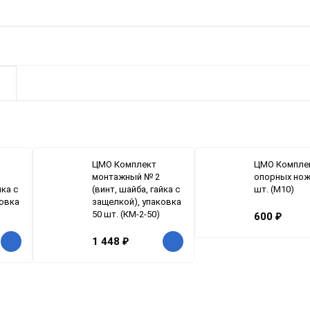
ЦМО Комплект
ЦМО Компле
монтажный № 2
опорных нож
йка с
(винт, шайба, гайка с
шт. (M10)
ковка
защелкой), упаковка
50 шт. (КМ-2-50)
600
₽
1 448
₽