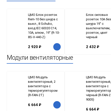
ЦМО Блок розеток
Блок силовых
Rem-10 без шнура с
розеток 10А без
выкл., 8 Schuko,
шнура 19" с
вход IEC 60320 C14,
выключателем, 
10A, алюм., 19" (R-10-
розеток, цвет
8S-V-440-Z)
черный
2 920
₽
2 432
₽
Модули вентиляторные
ЦМО Модуль
ЦМО Модуль
вентиляторный, 2
вентиляторный,
вентилятора с
вентилятора с
терморегулятором
терморегулятор
(R-FAN-2T)
чёрный (R-FAN-2
9005)
6 664
₽
6 664
₽