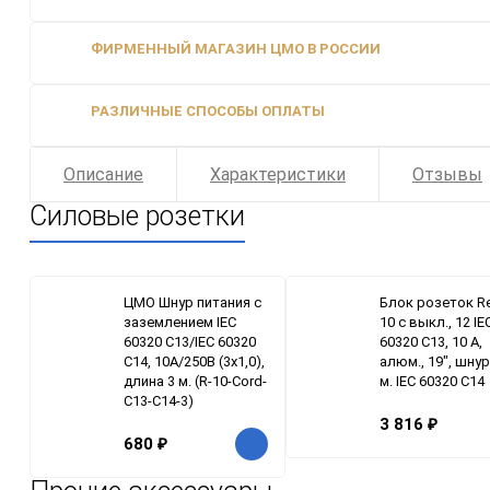
ФИРМЕННЫЙ МАГАЗИН ЦМО В РОССИИ
РАЗЛИЧНЫЕ СПОСОБЫ ОПЛАТЫ
Описание
Характеристики
Отзывы
Силовые розетки
ЦМО Шнур питания с
Блок розеток R
заземлением IEC
10 с выкл., 12 IE
60320 C13/IEC 60320
60320 C13, 10 A,
C14, 10А/250В (3x1,0),
алюм., 19", шнур
длина 3 м. (R-10-Cord-
м. IEC 60320 C14
C13-C14-3)
3 816
₽
680
₽