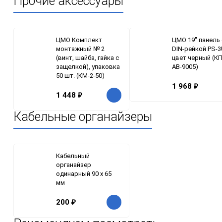
Прочие аксессуары
ЦМО Комплект
ЦМО 19" панель 
монтажный № 2
DIN-рейкой PS-3
(винт, шайба, гайка с
цвет черный (КП
защелкой), упаковка
АВ-9005)
50 шт. (КМ-2-50)
1 968
₽
1 448
₽
Кабельные органайзеры
Кабельный
органайзер
одинарный 90 x 65
мм
200
₽