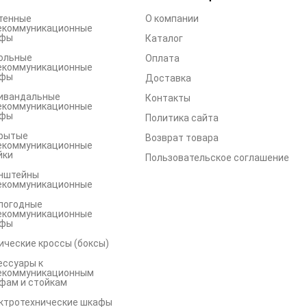
тенные
О компании
екоммуникационные
фы
Каталог
ольные
Оплата
екоммуникационные
фы
Доставка
ивандальные
Контакты
екоммуникационные
фы
Политика сайта
рытые
Возврат товара
екоммуникационные
йки
Пользовательское соглашение
нштейны
екоммуникационные
погодные
екоммуникационные
фы
ические кроссы (боксы)
ессуары к
екоммуникационным
фам и стойкам
ктротехнические шкафы