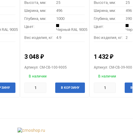
Высота, мм:
25
Высота, мм:
25
Ширина, мм:
496
Ширина, мм:
496
Глубина, мм:
1000
Глубина, мм:
390
Цвет:
Цвет:
 RAL 9005
Черный RAL 9005
Чер
Вес изделия, кг:
4.9
Вес изделия, кг:
2
3 048
1 432
₽
₽
Артикул: CM-СВ-100-9005
Артикул: CM-СВ-39-900
В наличии
В наличии
РЗИНУ
В КОРЗИНУ
В