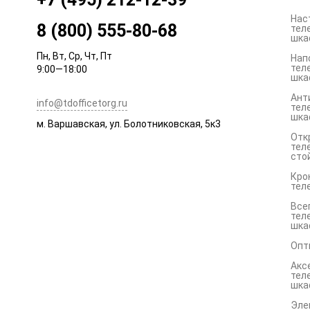
Нас
8 (800) 555-80-68
тел
шка
Пн, Вт, Ср, Чт, Пт
Нап
тел
9:00—18:00
шка
Ант
info@tdofficetorg.ru
тел
шка
м. Варшавская, ул. Болотниковская, 5к3
Отк
тел
сто
Кро
тел
Все
тел
шка
Опт
Акс
тел
шка
Эле