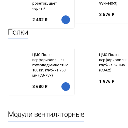
розеток, цвет
9S-I-440-3)
черный
3 576
₽
2 432
₽
Полки
ЦМО Полка
ЦМО Полка
перфорированная
перфорированн
грузоподъёмностью
глубина 620 мм
100 кг., глубина 750
(СВ-62)
мм (СВ-75У)
1 976
₽
3 680
₽
Модули вентиляторные