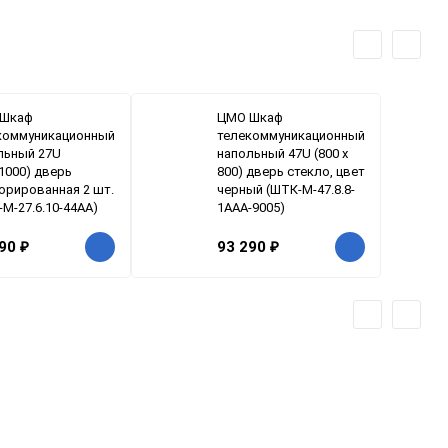
Шкаф
ЦМО Шкаф
коммуникационный
телекоммуникационный
льный 27U
напольный 47U (800 х
1000) дверь
800) дверь стекло, цвет
орированная 2 шт.
черный (ШТК-М-47.8.8-
М-27.6.10-44АА)
1ААА-9005)
690
₽
93 290
₽