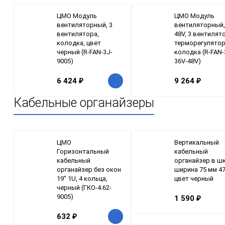
ЦМО Модуль
ЦМО Модуль
вентиляторный, 3
вентиляторный,
вентилятора,
48V, 3 вентилят
колодка, цвет
терморегулятор
черный (R-FAN-3J-
колодка (R-FAN-
9005)
36V-48V)
6 424
₽
9 264
₽
Кабельные органайзеры
ЦМО
Вертикальный
Горизонтальный
кабельный
кабельный
органайзер в ш
органайзер без окон
ширина 75 мм 47
19" 1U, 4 кольца,
цвет черный
черный (ГКО-4.62-
9005)
1 590
₽
632
₽