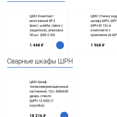
ЦМО Комплект
ЦМО Стенка зад
монтажный № 2
шкафу ШРН, ШРН
(винт, шайба, гайка с
ШРН-М 12U в
защелкой), упаковка
комплекте с
50 шт. (КМ-2-50)
крепежом (А-ШР
1 448
₽
1 968
₽
Сварные шкафы ШРН
ЦМО Шкаф
телекоммуникационный
настенный, 12U, 600x650
дверь стекло
(ШРН-12.650) (1
коробка)
18 216
₽