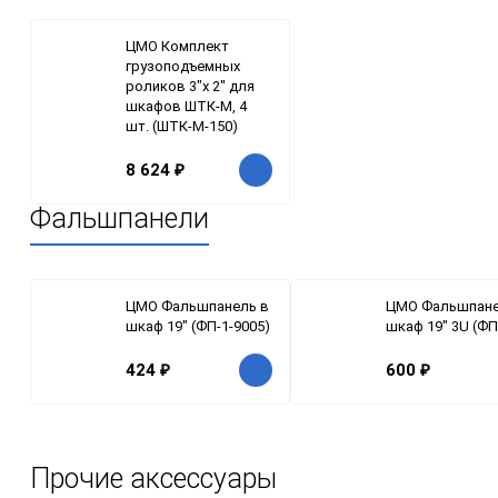
ЦМО Комплект
грузоподъемных
роликов 3"x 2" для
шкафов ШТК-М, 4
шт. (ШТК-М-150)
8 624
₽
Фальшпанели
ЦМО Фальшпанель в
ЦМО Фальшпане
шкаф 19" (ФП-1-9005)
шкаф 19" 3U (ФП
424
₽
600
₽
Прочие аксессуары