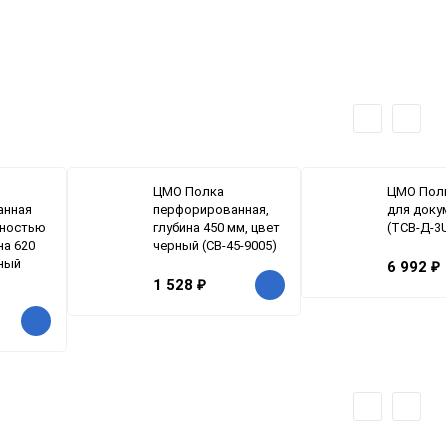
ЦМО Полка
ЦМО Полк
анная
перфорированная,
для доку
мностью
глубина 450 мм, цвет
(ТСВ-Д-3U
ина 620
черный (СВ-45-9005)
рный
6 992
₽
)
1 528
₽