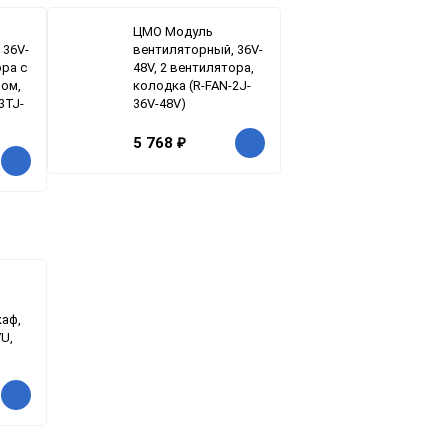
ЦМО Модуль
 36V-
вентиляторный, 36V-
ора с
48V, 2 вентилятора,
ом,
колодка (R-FAN-2J-
3TJ-
36V-48V)
5 768
₽
каф,
U,