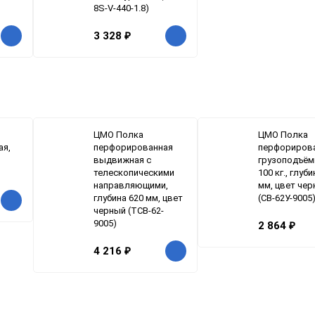
8S-V-440-1.8)
3 328
₽
ЦМО Полка
ЦМО Полка
ая,
перфорированная
перфориров
выдвижная с
грузоподъё
телескопическими
100 кг., глуб
направляющими,
мм, цвет че
глубина 620 мм, цвет
(СВ-62У-9005
черный (ТСВ-62-
9005)
2 864
₽
4 216
₽