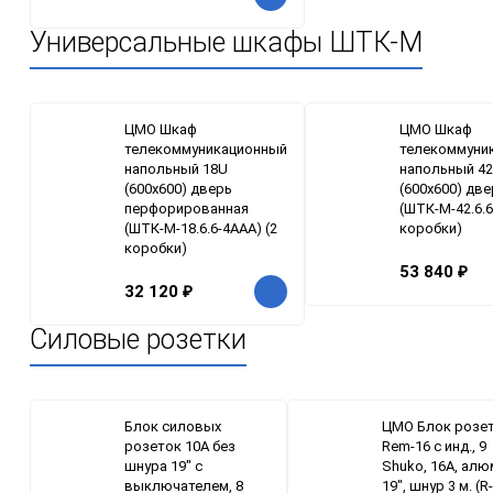
Универсальные шкафы ШТК-М
ЦМО Шкаф
ЦМО Шкаф
телекоммуникационный
телекоммуни
напольный 18U
напольный 4
(600x600) дверь
(600x600) дв
перфорированная
(ШТК-М-42.6.6
(ШТК-М-18.6.6-4ААА) (2
коробки)
коробки)
53 840
₽
32 120
₽
Силовые розетки
Блок силовых
ЦМО Блок розе
розеток 10А без
Rem-16 с инд., 9
шнура 19" с
Shuko, 16A, алюм
выключателем, 8
19", шнур 3 м. (R