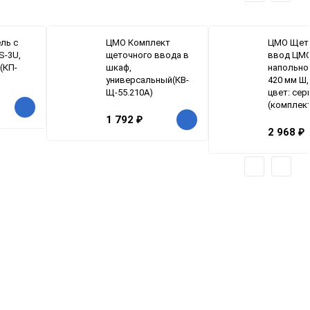
ль с
ЦМО Комплект
ЦМО Щет
S-3U,
щеточного ввода в
ввод ЦМО
(КП-
шкаф,
напольно
универсальный(КВ-
420 мм Ш,
Щ-55.210А)
цвет: сер
(комплект
1 792
₽
2 968
₽