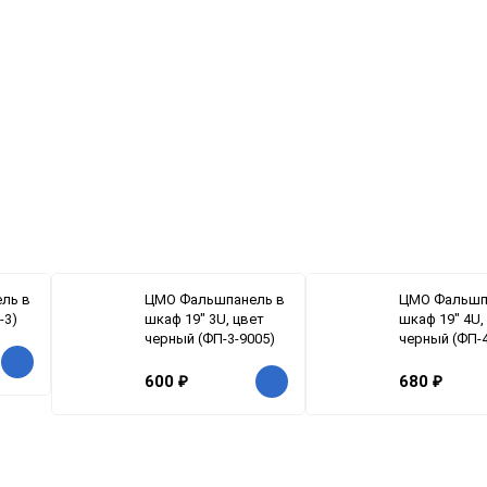
ль в
ЦМО Фальшпанель в
ЦМО Фальшп
-3)
шкаф 19" 3U, цвет
шкаф 19" 4U,
черный (ФП-3-9005)
черный (ФП-4
600
₽
680
₽