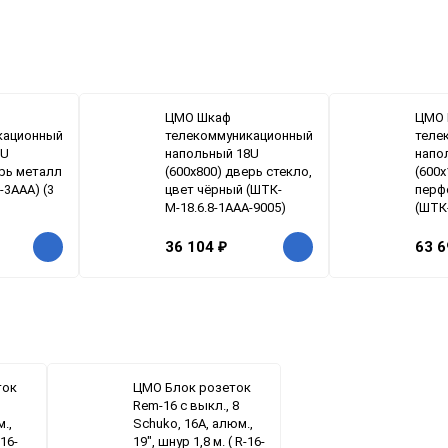
ЦМО Шкаф
ЦМО 
кационный
телекоммуникационный
теле
2U
напольный 18U
напо
ерь металл
(600x800) дверь стекло,
(600x
-3ААА) (3
цвет чёрный (ШТК-
перф
М-18.6.8-1ААА-9005)
(ШТК-
36 104
₽
63 
ток
ЦМО Блок розеток
Rem-16 с выкл., 8
.,
Schuko, 16A, алюм.,
-16-
19", шнур 1,8 м. ( R-16-