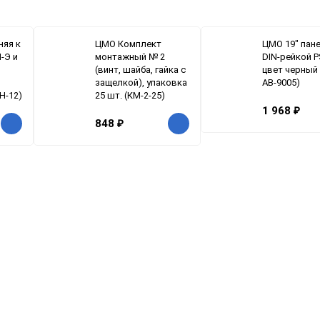
няя к
ЦМО Комплект
ЦМО 19" пане
-Э и
монтажный № 2
DIN-рейкой P
(винт, шайба, гайка с
цвет черный 
защелкой), упаковка
АВ-9005)
Н-12)
25 шт. (КМ-2-25)
1 968
₽
848
₽