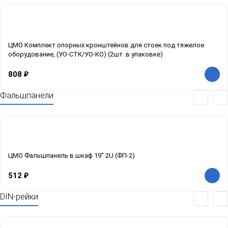
ЦМО Комплект опорных кронштейнов для стоек под тяжелое
оборудование, (УО-СТК/УО-КО) (2шт. в упаковке)
808
₽
Фальшпанели
ЦМО Фальшпанель в шкаф 19" 2U (ФП-2)
512
₽
DIN-рейки