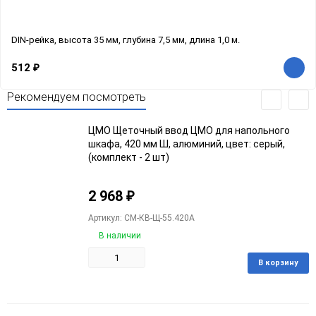
DIN-рейка, высота 35 мм, глубина 7,5 мм, длина 1,0 м.
512
₽
Рекомендуем посмотреть
ЦМО Щеточный ввод ЦМО для напольного
шкафа, 420 мм Ш, алюминий, цвет: серый,
(комплект - 2 шт)
2 968
₽
Артикул: CM-КВ-Щ-55.420А
В наличии
В корзину
Добавить
Добавить
в
к
избранное
сравнению