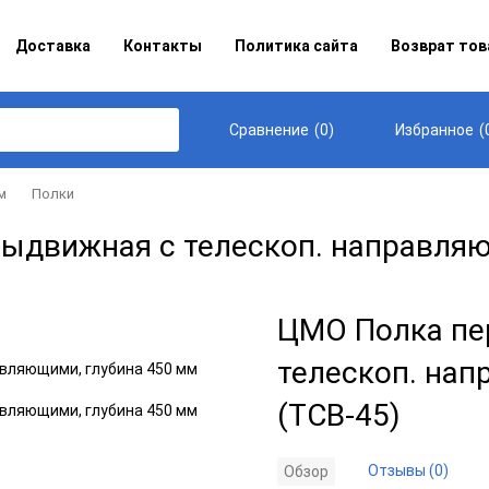
Доставка
Контакты
Политика сайта
Возврат тов
(
0
)
(
Сравнение
Избранное
м
Полки
движная с телескоп. направляющ
ЦМО Полка пе
телескоп. нап
(ТСВ-45)
Отзывы (0)
Обзор