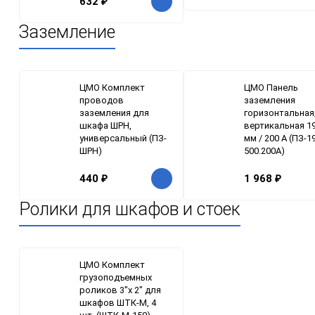
632
₽
Заземление
ЦМО Комплект
ЦМО Панель
проводов
заземления
заземления для
горизонтальная
шкафа ШРН,
вертикальная 19
универсальный (ПЗ-
мм / 200 А (ПЗ-1
ШРН)
500.200А)
440
₽
1 968
₽
Ролики для шкафов и стоек
ЦМО Комплект
грузоподъемных
роликов 3"x 2" для
шкафов ШТК-М, 4