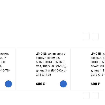
озеток
ЦМО Шнур питания с
ЦМО Шнур
л., 7
заземлением IEC
заземл. I
 IEC
60320 C13/IEC 60320
C13/IEC 6
A,
C14, 10А/250В (3x1,0),
10А/250В (
R-16-7S-
длина 3 м. (R-10-Cord-
длина 1,8 
C13-C14-3)
Cord-C13-
680
₽
600
₽