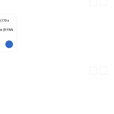
(170 х
в (R-FAN