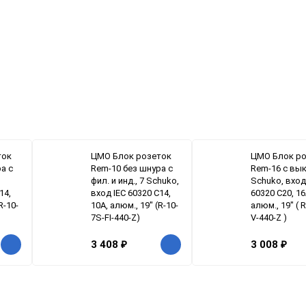
ток
ЦМО Блок розеток
ЦМО Блок р
а с
Rem-10 без шнура с
Rem-16 с вык
фил. и инд., 7 Schuko,
Schuko, вход
14,
вход IEC 60320 C14,
60320 C20, 16
R-10-
10A, алюм., 19" (R-10-
алюм., 19" ( 
7S-FI-440-Z)
V-440-Z )
3 408
₽
3 008
₽