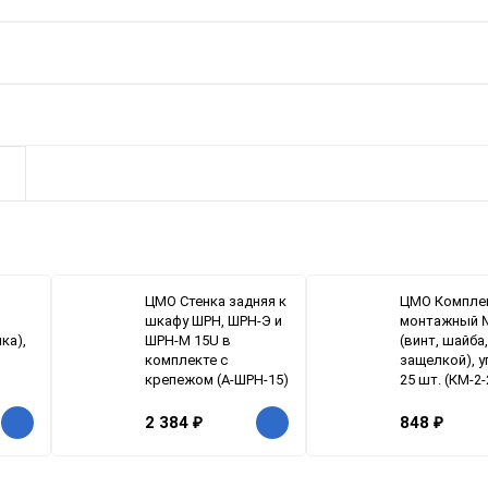
ЦМО Стенка задняя к
ЦМО Компле
шкафу ШРН, ШРН-Э и
монтажный 
йка),
ШРН-М 15U в
(винт, шайба,
комплекте с
защелкой), 
крепежом (А-ШРН-15)
25 шт. (КМ-2-
2 384
₽
848
₽