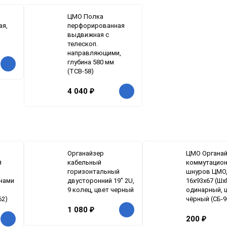
ЦМО Полка
ая,
перфорированная
выдвижная с
телескоп.
направляющими,
глубина 580 мм
(ТСВ-58)
4 040
₽
Органайзер
ЦМО Органа
й
кабельный
коммутацио
горизонтальный
шнуров ЦМО,
кнами
двусторонний 19" 2U,
16х93х67 (Шх
9 колец, цвет черный
одинарный, ц
62)
чёрный (СБ-9
1 080
₽
200
₽