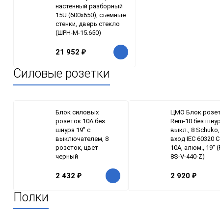
настенный разборный
15U (600х650), съемные
стенки, дверь стекло
(ШРН-M-15.650)
21 952
₽
Силовые розетки
Блок силовых
ЦМО Блок розе
розеток 10А без
Rem-10 без шнур
шнура 19" с
выкл., 8 Schuko,
выключателем, 8
вход IEC 60320 C
розеток, цвет
10A, алюм., 19" (
черный
8S-V-440-Z)
2 432
₽
2 920
₽
Полки