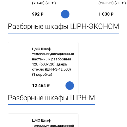
(УО-45) (2шт.)
(УО-39.2) (2 шт.)
992
₽
1 030
₽
Разборные шкафы ШРН-ЭКОНОМ
ЦМО Шкаф
телекоммуникационный
настенный разборный
12U (600х520) дверь
стекло (ШРН-Э-12.500)
(1 коробка)
12 464
₽
Разборные шкафы ШРН-М
ЦМО Шкаф
телекоммуникационный