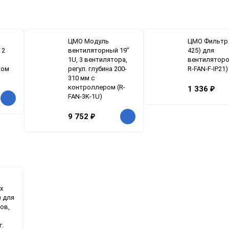
ЦМО Модуль
ЦМО Фильтр 
 2
вентиляторный 19"
425) для
1U, 3 вентилятора,
вентиляторо
ром
регул. глубина 200-
R-FAN-F-IP21)
310 мм с
контроллером (R-
1 336
₽
FAN-3K-1U)
9 752
₽
х
 для
ов,
г.