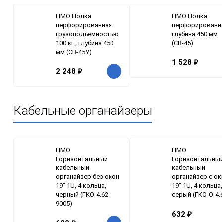
ЦМО Полка
ЦМО Полка
перфорированная
перфорированн
грузоподъёмностью
глубина 450 мм
100 кг., глубина 450
(СВ-45)
мм (СВ-45У)
1 528
₽
2 248
₽
Кабельные органайзеры
ЦМО
ЦМО
Горизонтальный
Горизонтальны
кабельный
кабельный
органайзер без окон
органайзер с о
19" 1U, 4 кольца,
19" 1U, 4 кольца,
черный (ГКО-4.62-
серый (ГКО-О-4.
9005)
632
₽