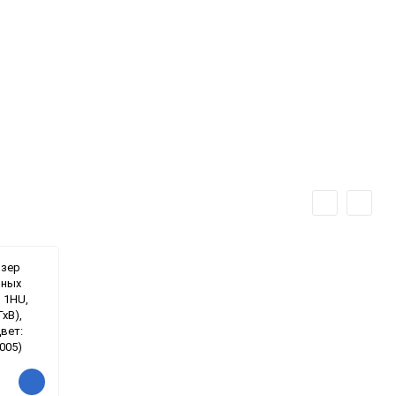
йзер
нных
 1HU,
ГхВ),
вет:
005)