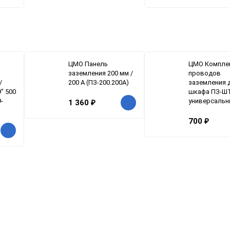
ЦМО Панель
ЦМО Компле
заземления 200 мм /
проводов
/
200 А (ПЗ-200.200А)
заземления 
" 500
шкафа ПЗ-ШТ
9-
универсаль
1 360
₽
700
₽