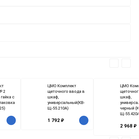
кт
ЦМО Комплект
ЦМО Ком
№ 2
щеточного ввода в
щеточног
 гайка с
шкаф,
шкаф,
упаковка
универсальный(КВ-
универса
25)
Щ-55.210А)
черный (К
Щ-55.420А
1 792
₽
2 968
₽