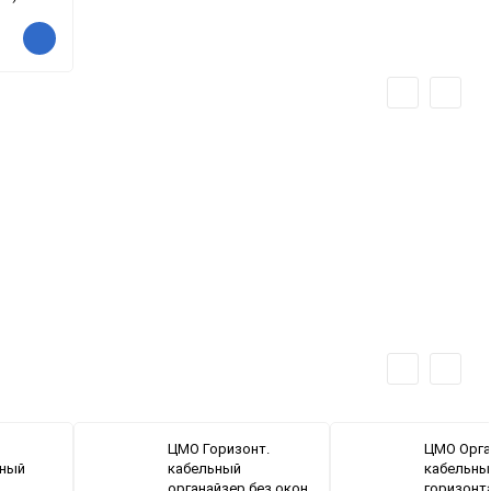
ЦМО Горизонт.
ЦМО Орга
ьный
кабельный
кабельны
органайзер без окон
горизонт