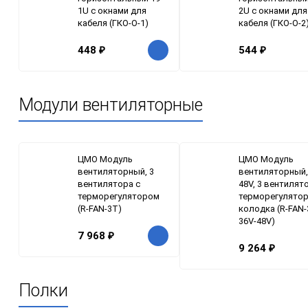
1U с окнами для
2U с окнами для
кабеля (ГКО-О-1)
кабеля (ГКО-О-2
448
₽
544
₽
Модули вентиляторные
ЦМО Модуль
ЦМО Модуль
вентиляторный, 3
вентиляторный,
вентилятора с
48V, 3 вентилят
терморегулятором
терморегулятор
(R-FAN-3T)
колодка (R-FAN-
36V-48V)
7 968
₽
9 264
₽
Полки