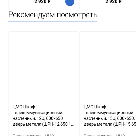
2 920
₽
2 920
₽
Рекомендуем посмотреть
ЦМО Шкаф
ЦМО Шкаф
телекоммуникационный
телекоммуникационный
настенный, 12U, 600х650
настенный, 15U, 600x650,
дверь металл (ШРН-12.650.1)
дверь металл (ШРН-15.65
(1 коробка)
(1 коробка)
Производитель:
ЦМО
Производитель:
ЦМО