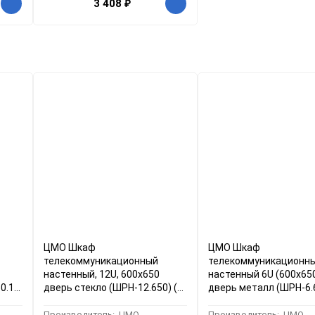
3 408
₽
ЦМО Шкаф
ЦМО Шкаф
телекоммуникационный
телекоммуникационн
настенный, 12U, 600x650
настенный 6U (600х65
0.1)
дверь стекло (ШРН-12.650) (1
дверь металл (ШРН-6.
коробка)
(1 коробка)
Производитель:
ЦМО
Производитель:
ЦМО