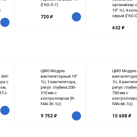
(ГКО-Л-1)
органайзер 
)
19" 1U, 4 кол
серый (ГКО-О
720
₽
632
₽
ЦМО Модуль
ЦМО Модуль
 36V-
вентиляторный 19"
вентиляторн
ора с
1U, 3 вентилятора,
1U, 6 вентил
ом,
регул. глубина 200-
регул. глубин
3TJ-
310 мм с
750 мм с
контроллером (R-
контроллеро
FAN-3K-1U)
FAN-6K-1U)
9 752
₽
15 608
₽