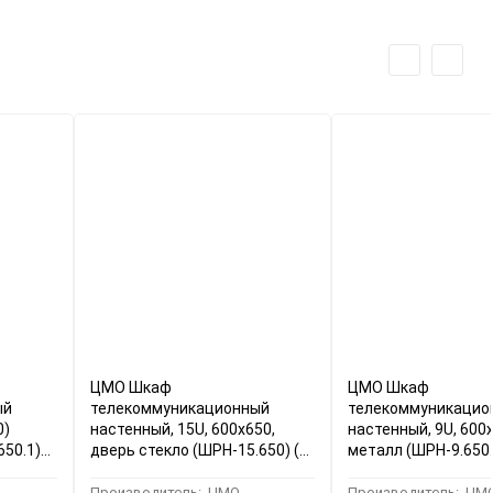
ЦМО Шкаф
ЦМО Шкаф
ый
телекоммуникационный
телекоммуникацио
0)
настенный, 15U, 600x650,
настенный, 9U, 600
650.1)
дверь стекло (ШРН-15.650) (1
металл (ШРН-9.650.1) (1
коробка)
коробка)
Производитель:
ЦМО
Производитель:
ЦМ