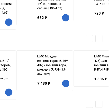
с окнами
19" 1U, 4 кольца,
1U, 6 коле
ьца,
серый (ГКО-4.62)
-4.62)
720
₽
632
₽
ЦМО Модуль
ЦМО Филь
ый 19"
вентиляторный, 36V-
425) для
яторов,
48V, 2 вентилятора,
вентилят
а 390-
колодка (R-FAN-3J-
R-FAN-F-IP
36V-48V)
м (R-
1 336
₽
7 480
₽