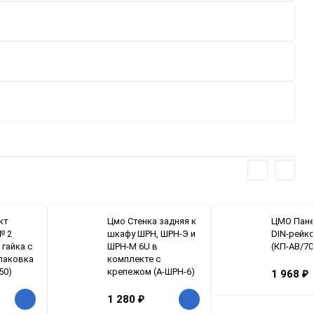
кт
Цмо Стенка задняя к
ЦМО Пане
№ 2
шкафу ШРН, ШРН-Э и
DIN-рейко
 гайка с
ШРН-М 6U в
(КП-АВ/70
упаковка
комплекте с
50)
крепежом (А-ШРН-6)
1 968
₽
1 280
₽