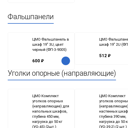
Фальшпанели
ЦМО Фальшпанель в
ЦМО Фальшпане
шкаф 19" 3U, цвет
шкаф 19" 2U (ФП
черный (ФП-3-9005)
512
₽
600
₽
Уголки опорные (направляющие)
ЦМО Комплект
ЦМО Комплект
уголков опорных
уголков опорны
(направляющие) для
(направляющие)
напольных шкафов,
настенных шкаф
глубина 450 мм,
глубина 390 мм,
нагрузка до 50 кг
нагрузка до 50 к
(УО-45) (2шт.)
(УО-39.2) (2 шт.)