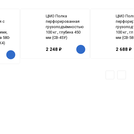
ЦМО Полка
ЦМО Пол
я с
перфорированная
перфорир
грузоподъёмностью
грузопод
ими,
100 кг., глубина 450
100 кг., г
а 580-
мм (СВ-45У)
мм (СВ-58
К4)
2 248
₽
2 688
₽