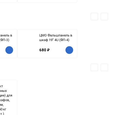
анель в
ЦМО Фальшпанель в
(ФП-3)
шкаф 19" 4U (ФП-4)
680
₽
кт
рных
ие) для
кафов,
мм,
0 кг
т.)