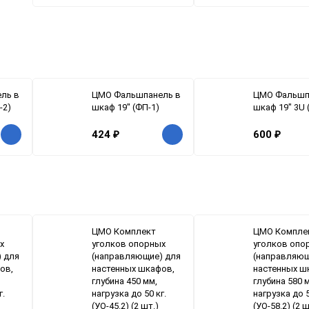
ль в
ЦМО Фальшпанель в
ЦМО Фальшп
-2)
шкаф 19" (ФП-1)
шкаф 19" 3U 
424
₽
600
₽
ЦМО Комплект
ЦМО Компле
х
уголков опорных
уголков опо
 для
(направляющие) для
(направляющ
ов,
настенных шкафов,
настенных ш
глубина 450 мм,
глубина 580 
г.
нагрузка до 50 кг.
нагрузка до 5
(УО-45.2) (2 шт.)
(УО-58.2) (2 ш