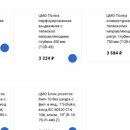
ЦМО Полка
ЦМО Полка
ая
перфорированная
клавиатурна
выдвижная с
телескопич.
телескоп.
направляющ
направляющими,
регул. глубин
глубина 450 мм
750 мм (ТСВ-
(ТСВ-45)
3 584
₽
3 224
₽
ток
ЦМО Блок розеток
а с
Rem-10 без шнура с
вход
фил. и инд., 7 Schuko,
A,
вход IEC 60320 C14,
9S-I-
10A, алюм., 19" (R-10-
7S-FI-440-Z)