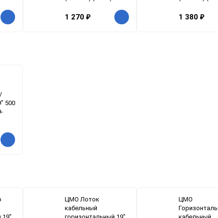
1 270
₽
1 380
₽
/
" 500
9-
р
ЦМО Лоток
ЦМО
кабельный
Горизонтал
 19"
горизонтальный 19"
кабельный