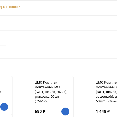
 ОТ 10000Р
ЦМО Комплект
ЦМО Компле
монтажный № 1
монтажный 
R-
(винт, шайба, гайка),
(винт, шайба,
упаковка 50 шт.
защелкой), 
(КМ-1-50)
50 шт. (КМ-2-
680
₽
1 448
₽