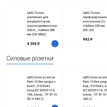
ЦМО Полка
ЦМО Полка
усиленная для
перфорированн
аккумуляторов,
консольная 2U,
грузоподъёмностью
глубина 200 мм
200 кг., глубина 580
(МС-20)
мм (СВ-58АК)
992
₽
4 304
₽
Силовые розетки
ЦМО Блок розеток
ЦМО Блок розе
Rem-10 без шнура с
Rem-10 без шнур
выкл., 8 Schuko,
инд., 9 Schuko, 
вход IEC 60320 C14,
IEC 60320 C14, 10
10A, алюм., 19" (R-10-
алюм., 19" (R-10-
8S-V-440-Z)
440-Z)