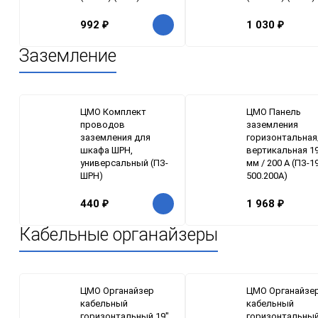
992
₽
1 030
₽
Заземление
ЦМО Комплект
ЦМО Панель
проводов
заземления
заземления для
горизонтальная
шкафа ШРН,
вертикальная 19
универсальный (ПЗ-
мм / 200 А (ПЗ-1
ШРН)
500.200А)
440
₽
1 968
₽
Кабельные органайзеры
ЦМО Органайзер
ЦМО Органайзе
кабельный
кабельный
горизонтальный 19"
горизонтальный