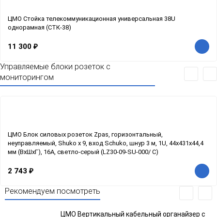
ЦМО Стойка телекоммуникационная универсальная 38U
однорамная (СТК-38)
11 300
₽
Управляемые блоки розеток с
мониторингом
ЦМО Блок силовых розеток Zpas, горизонтальный,
неуправляемый, Shuko х 9, вход Schuko, шнур 3 м, 1U, 44х431х44,4
мм (ВхШхГ), 16А, светло-серый (LZ30-09-SU-000/ C)
2 743
₽
Рекомендуем посмотреть
ЦМО Вертикальный кабельный органайзер с