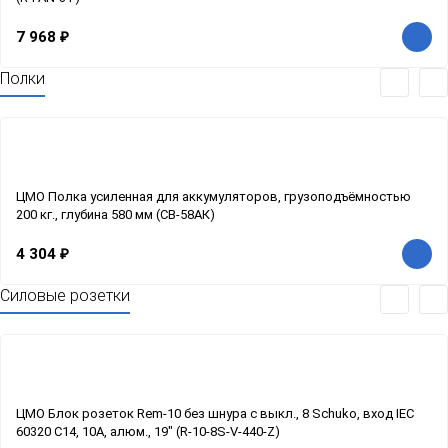
7 968
₽
Полки
ЦМО Полка усиленная для аккумуляторов, грузоподъёмностью
200 кг., глубина 580 мм (СВ-58АК)
4 304
₽
Силовые розетки
ЦМО Блок розеток Rem-10 без шнура с выкл., 8 Schuko, вход IEC
60320 C14, 10A, алюм., 19" (R-10-8S-V-440-Z)