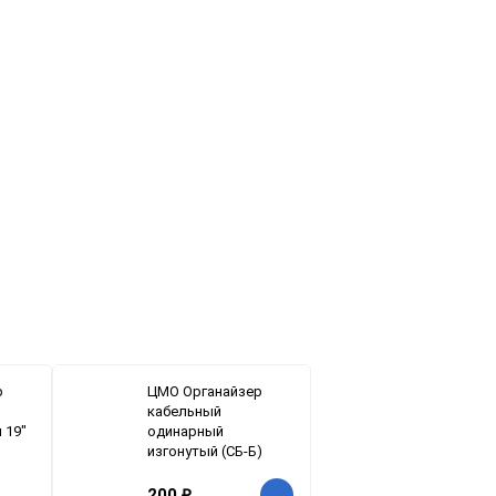
р
ЦМО Органайзер
кабельный
 19"
одинарный
изгонутый (СБ-Б)
200
₽