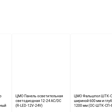
о
ЦМО Панель осветительная
ЦМО Фальшпол ШТК-
светодиодная 12-24 АС/DC
шириной 600 мм и глу
рный
(R-LED-12V-24V)
1200 мм (ОС-ШТК-СП-6