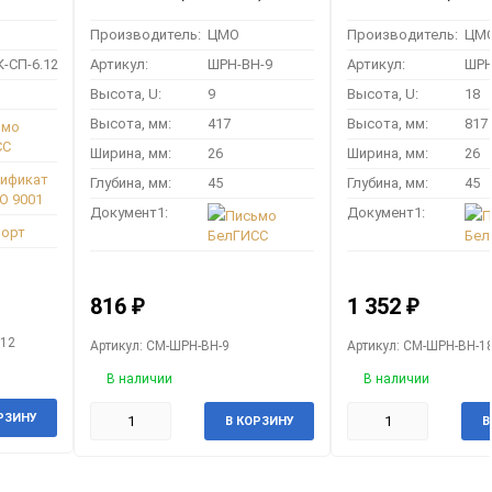
Производитель:
ЦМО
Производитель:
ЦМ
-СП-6.12
Артикул:
ШРН-ВН-9
Артикул:
ШРН
Высота, U:
9
Высота, U:
18
Высота, мм:
417
Высота, мм:
817
ьмо
СС
Ширина, мм:
26
Ширина, мм:
26
тификат
Глубина, мм:
45
Глубина, мм:
45
O 9001
Документ1:
Документ1:
Письмо
П
порт
БелГИСС
Бел
816
1 352
₽
₽
.12
Артикул: CM-ШРН-ВН-9
Артикул: CM-ШРН-ВН-1
В наличии
В наличии
РЗИНУ
В КОРЗИНУ
В