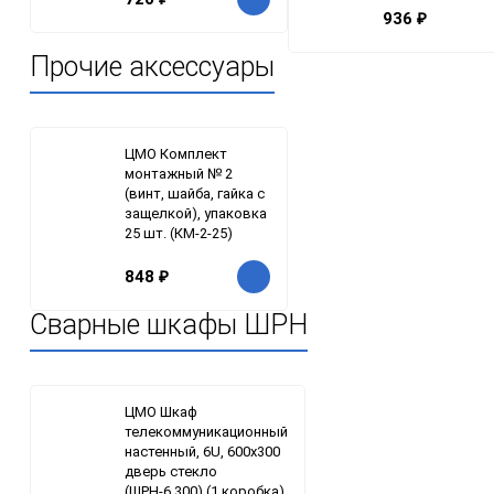
936
₽
Прочие аксессуары
ЦМО Комплект
монтажный № 2
(винт, шайба, гайка с
защелкой), упаковка
25 шт. (КМ-2-25)
848
₽
Сварные шкафы ШРН
ЦМО Шкаф
телекоммуникационный
настенный, 6U, 600х300
дверь стекло
(ШРН-6.300) (1 коробка)