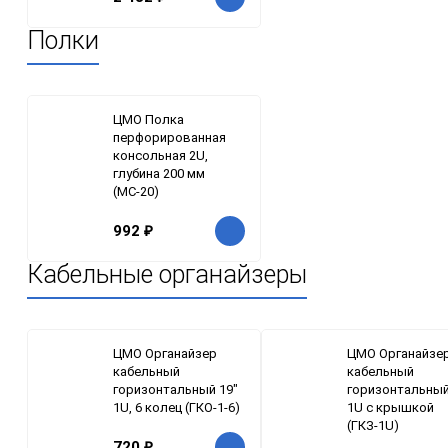
Полки
ЦМО Полка
перфорированная
консольная 2U,
глубина 200 мм
(МС-20)
992
₽
Кабельные органайзеры
ЦМО Органайзер
ЦМО Органайзе
кабельный
кабельный
горизонтальный 19"
горизонтальный
1U, 6 колец (ГКО-1-6)
1U с крышкой
(ГКЗ-1U)
720
₽