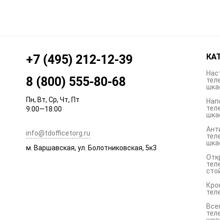
КА
+7 (495) 212-12-39
Нас
8 (800) 555-80-68
тел
шка
Пн, Вт, Ср, Чт, Пт
Нап
тел
9:00—18:00
шка
Ант
info@tdofficetorg.ru
тел
шка
м. Варшавская, ул. Болотниковская, 5к3
Отк
тел
сто
Кро
тел
Все
тел