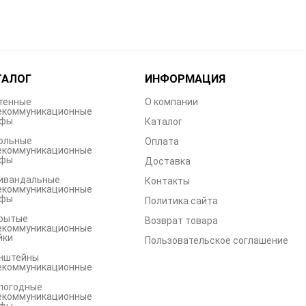
ТАЛОГ
ИНФОРМАЦИЯ
тенные
О компании
екоммуникационные
фы
Каталог
ольные
Оплата
екоммуникационные
фы
Доставка
ивандальные
Контакты
екоммуникационные
фы
Политика сайта
рытые
Возврат товара
екоммуникационные
йки
Пользовательское соглашение
нштейны
екоммуникационные
погодные
екоммуникационные