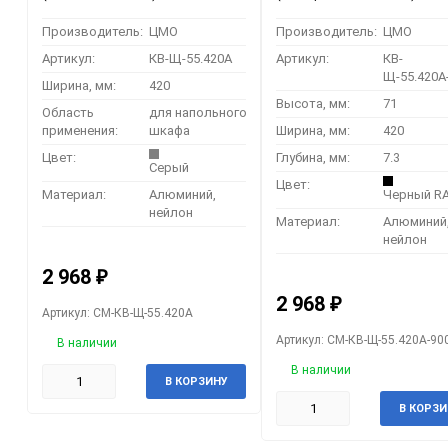
Производитель:
ЦМО
Производитель:
ЦМО
Артикул:
КВ-Щ-55.420А
Артикул:
КВ-
Щ-55.420А
Ширина, мм:
420
Высота, мм:
71
Область
для напольного
применения:
шкафа
Ширина, мм:
420
Цвет:
Глубина, мм:
7.3
Серый
Цвет:
Материал:
Алюминий,
Черный RA
нейлон
Материал:
Алюминий
нейлон
2 968
₽
2 968
₽
Артикул: CM-КВ-Щ-55.420А
Артикул: CM-КВ-Щ-55.420А-90
В наличии
В наличии
В КОРЗИНУ
В КОРЗИ