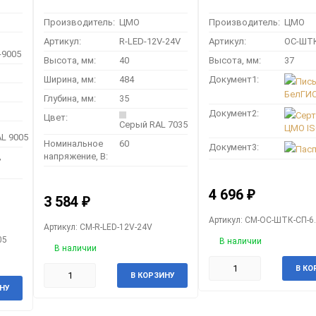
Производитель:
ЦМО
Производитель:
ЦМО
Артикул:
R-LED-12V-24V
Артикул:
ОС-ШТК
-9005
Высота, мм:
40
Высота, мм:
37
Ширина, мм:
484
Документ1:
Пис
БелГИ
Глубина, мм:
35
Документ2:
Сер
Цвет:
Серый RAL 7035
ЦМО IS
L 9005
Номинальное
60
Документ3:
Пас
,
напряжение, В:
4 696
₽
3 584
₽
Артикул: CM-ОС-ШТК-СП-6
Артикул: CM-R-LED-12V-24V
05
В наличии
В наличии
В КО
В КОРЗИНУ
НУ