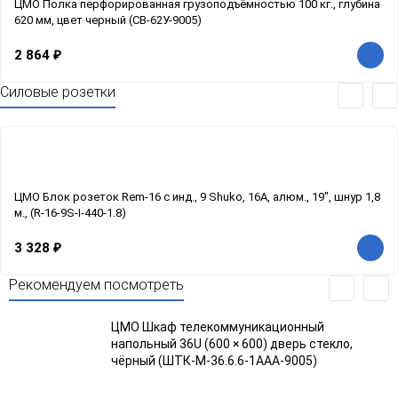
ЦМО Полка перфорированная грузоподъёмностью 100 кг., глубина
620 мм, цвет черный (СВ-62У-9005)
2 864
₽
Силовые розетки
ЦМО Блок розеток Rem-16 с инд., 9 Shuko, 16A, алюм., 19", шнур 1,8
м., (R-16-9S-I-440-1.8)
3 328
₽
Рекомендуем посмотреть
ЦМО Шкаф телекоммуникационный
напольный 36U (600 × 600) дверь стекло,
чёрный (ШТК-М-36.6.6-1ААА-9005)