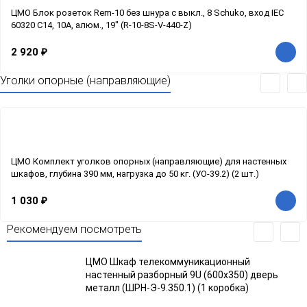
ЦМО Блок розеток Rem-10 без шнура с выкл., 8 Schuko, вход IEC
60320 C14, 10A, алюм., 19" (R-10-8S-V-440-Z)
2 920
₽
Уголки опорные (направляющие)
ЦМО Комплект уголков опорных (направляющие) для настенных
шкафов, глубина 390 мм, нагрузка до 50 кг. (УО-39.2) (2 шт.)
1 030
₽
Рекомендуем посмотреть
ЦМО Шкаф телекоммуникационный
настенный разборный 9U (600х350) дверь
металл (ШРН-Э-9.350.1) (1 коробка)