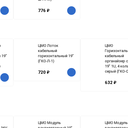
776
₽
р
ЦМО Лоток
ЦМО
кабельный
Горизонтал
 19"
горизонтальный 19"
кабельный
(ГКО-Л-1)
органайзер 
)
19" 1U, 4 кол
серый (ГКО-О
720
₽
632
₽
ЦМО Модуль
ЦМО Модуль
 36V-
вентиляторный 19"
вентиляторн