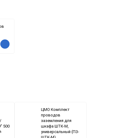
ов
ЦМО Комплект
проводов
/
заземления для
" 500
шкафа ШТК-М,
9-
универсальный (ПЗ-
ШТК-М)