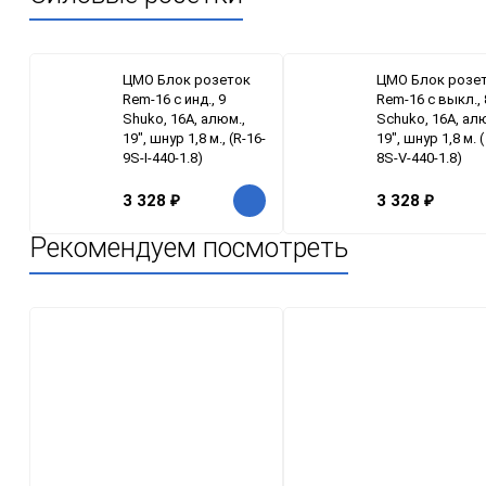
ЦМО Блок розеток
ЦМО Блок розе
Rem-16 с инд., 9
Rem-16 с выкл., 
Shuko, 16A, алюм.,
Schuko, 16A, ал
19", шнур 1,8 м., (R-16-
19", шнур 1,8 м. (
9S-I-440-1.8)
8S-V-440-1.8)
3 328
₽
3 328
₽
Рекомендуем посмотреть