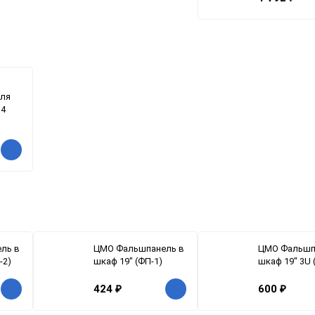
для
 4
ль в
ЦМО Фальшпанель в
ЦМО Фальшп
-2)
шкаф 19" (ФП-1)
шкаф 19" 3U 
424
₽
600
₽