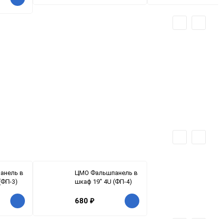
анель в
ЦМО Фальшпанель в
(ФП-3)
шкаф 19" 4U (ФП-4)
680
₽