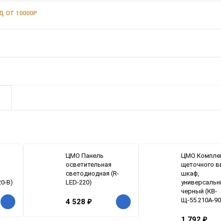
 ОТ 10000Р
ЦМО Панель
ЦМО Компле
осветительная
щеточного в
светодиодная (R-
шкаф,
20-B)
LED-220)
универсальн
черный (КВ-
Щ-55.210А-90
4 528
₽
1 792
₽