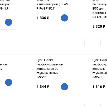
лятора,
вентиляторов (R-FAN
пылезащ
AN-3J-
R-FAN-F-IP21)
IP55 для
вентилят
R-FAN-F-IP
1 336
₽
2 320
₽
ЦМО Полка
ЦМО Пол
нная,
перфорированная
перфорир
мм
консольная 2U,
консольн
глубина 300 мм
глубина 4
(МС-30)
(МС-40)
1 344
₽
1 616
₽