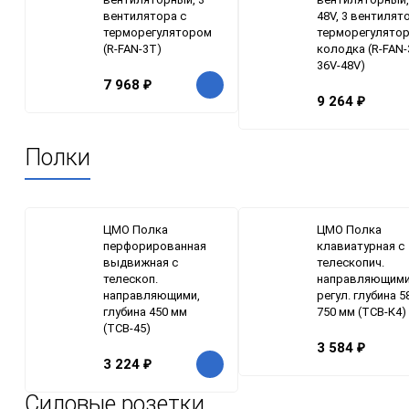
вентилятора с
48V, 3 вентилят
терморегулятором
терморегулятор
(R-FAN-3T)
колодка (R-FAN-
36V-48V)
7 968
₽
9 264
₽
Полки
ЦМО Полка
ЦМО Полка
перфорированная
клавиатурная с
выдвижная с
телескопич.
телескоп.
направляющими
направляющими,
регул. глубина 5
глубина 450 мм
750 мм (ТСВ-К4)
(ТСВ-45)
3 584
₽
3 224
₽
Силовые розетки