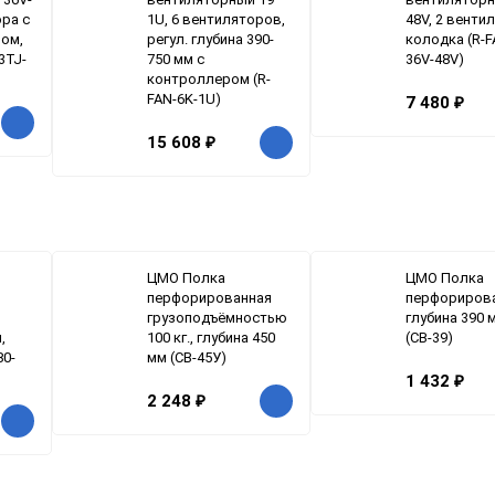
ора с
1U, 6 вентиляторов,
48V, 2 венти
ом,
регул. глубина 390-
колодка (R-F
3TJ-
750 мм с
36V-48V)
контроллером (R-
FAN-6K-1U)
7 480
₽
15 608
₽
ЦМО Полка
ЦМО Полка
перфорированная
перфорирова
грузоподъёмностью
глубина 390 
,
100 кг., глубина 450
(СВ-39)
80-
мм (СВ-45У)
1 432
₽
2 248
₽