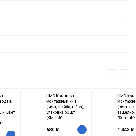
кт
ЦМО Комплект
ЦМО Ком
вода в
монтажный № 1
монтажны
(винт, шайба, гайка),
(винт, шай
ый, цвет
упаковка 50 шт.
защелкой
(КМ-1-50)
50 шт. (К
05)
680
₽
1 448
₽