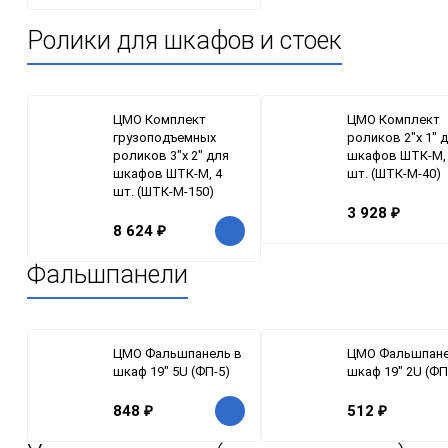
Ролики для шкафов и стоек
ЦМО Комплект
ЦМО Комплект
грузоподъемных
роликов 2"x 1" 
роликов 3"x 2" для
шкафов ШТК-М,
шкафов ШТК-М, 4
шт. (ШТК-М-40)
шт. (ШТК-М-150)
3 928
₽
8 624
₽
Фальшпанели
ЦМО Фальшпанель в
ЦМО Фальшпане
шкаф 19" 5U (ФП-5)
шкаф 19" 2U (ФП
848
₽
512
₽