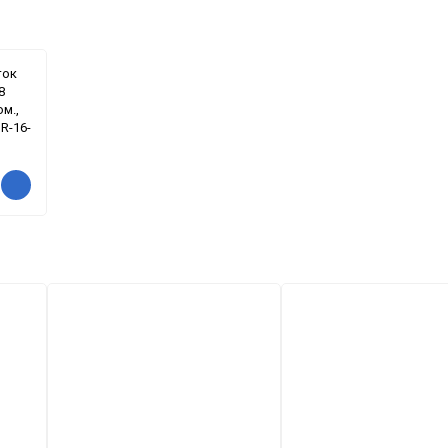
ток
8
юм.,
 R-16-