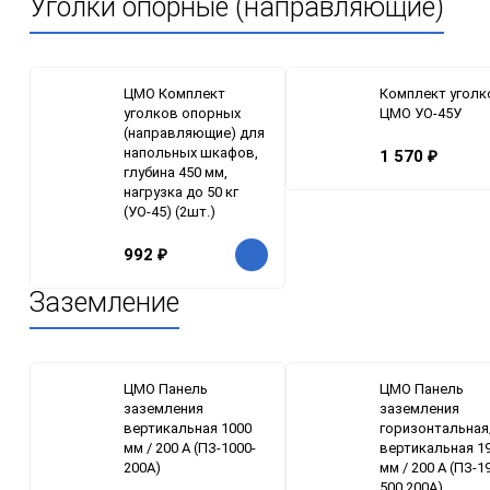
Уголки опорные (направляющие)
ЦМО Комплект
Комплект уголк
уголков опорных
ЦМО УО-45У
(направляющие) для
напольных шкафов,
1 570
₽
глубина 450 мм,
нагрузка до 50 кг
(УО-45) (2шт.)
992
₽
Заземление
ЦМО Панель
ЦМО Панель
заземления
заземления
вертикальная 1000
горизонтальная
мм / 200 А (ПЗ-1000-
вертикальная 19
200А)
мм / 200 А (ПЗ-1
500.200А)