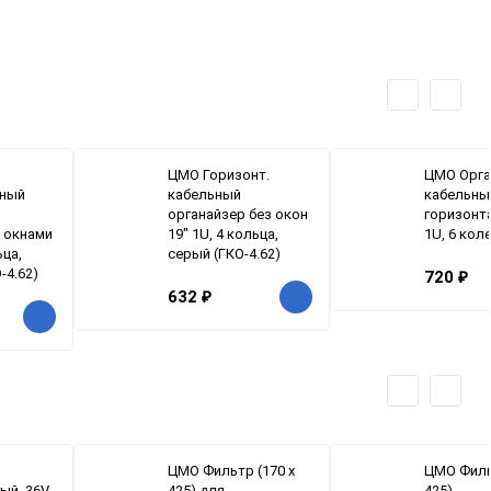
ЦМО Горизонт.
ЦМО Орга
ьный
кабельный
кабельны
органайзер без окон
горизонт
с окнами
19" 1U, 4 кольца,
1U, 6 коле
ьца,
серый (ГКО-4.62)
-4.62)
720
₽
632
₽
ЦМО Фильтр (170 х
ЦМО Филь
ый, 36V-
425) для
425)