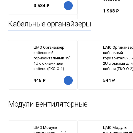
3 584
₽
1 968
₽
Кабельные органайзеры
ЦМО Органайзер
ЦМО Органайзе
кабельный
кабельный
горизонтальный 19"
горизонтальный
1U с окнами для
2U с окнами для
кабеля (ГКО-О-1)
кабеля (ГКО-О-2
448
₽
544
₽
Модули вентиляторные
ЦМО Модуль
ЦМО Модуль
вентиляторный, 3
вентиляторный,