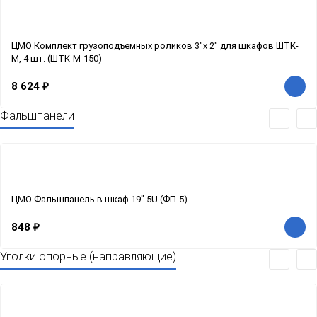
ЦМО Комплект грузоподъемных роликов 3"x 2" для шкафов ШТК-
М, 4 шт. (ШТК-М-150)
8 624
₽
Фальшпанели
ЦМО Фальшпанель в шкаф 19" 5U (ФП-5)
848
₽
Уголки опорные (направляющие)