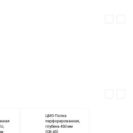
ЦМО Полка
анная
перфорированная,
2U,
глубина 450 мм
мм
(СВ-45)