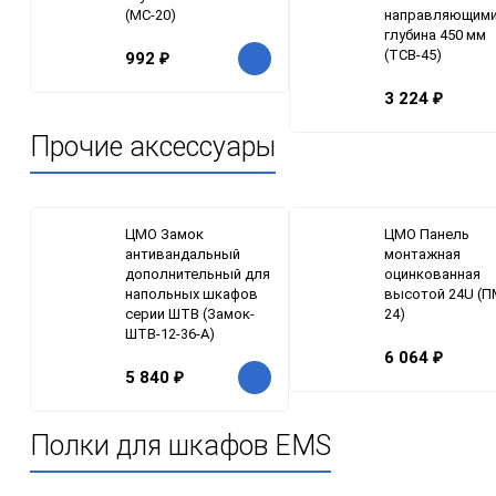
(МС-20)
направляющими
глубина 450 мм
(ТСВ-45)
992
₽
3 224
₽
Прочие аксессуары
ЦМО Замок
ЦМО Панель
антивандальный
монтажная
дополнительный для
оцинкованная
напольных шкафов
высотой 24U (П
серии ШТВ (Замок-
24)
ШТВ-12-36-А)
6 064
₽
5 840
₽
Полки для шкафов EMS