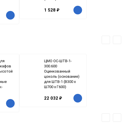
1 528
₽
для
ЦМО ОС-ШТВ-1-
шкафов
300.600
ысотой
Оцинкованный
цоколь (основание)
ьные
для ШТВ-1 (В300 х
к-
Ш700 х Г600)
)
22 032
₽