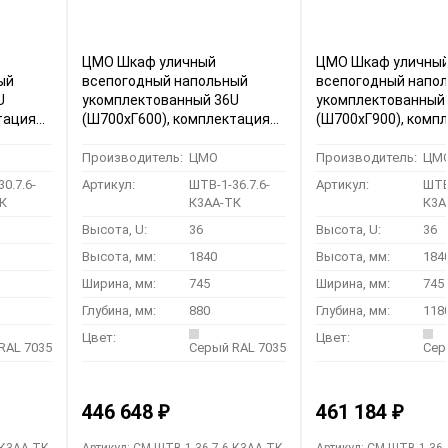
ЦМО Шкаф уличный
ЦМО Шкаф уличны
ый
всепогодный напольный
всепогодный напо
U
укомплектованный 36U
укомплектованный
тация
(Ш700хГ600), комплектация
(Ш700хГ900), комп
-К3АА-
ТК-IP54 (ШТВ-1-36.7.6-К3АА-
ТК-IP54 (ШТВ-1-36.
ТК)
ТК)
Производитель:
ЦМО
Производитель:
ЦМ
0.7.6-
Артикул:
ШТВ-1-36.7.6-
Артикул:
ШТВ-
К
К3АА-ТК
К3А
Высота, U:
36
Высота, U:
36
Высота, мм:
1840
Высота, мм:
184
Ширина, мм:
745
Ширина, мм:
745
Глубина, мм:
880
Глубина, мм:
118
Цвет:
Цвет:
RAL 7035
Серый RAL 7035
Сер
446 648
461 184
₽
₽
-К3АА-ТК
Артикул: CM-ШТВ-1-36.7.6-К3АА-ТК
Артикул: CM-ШТВ-1-36.