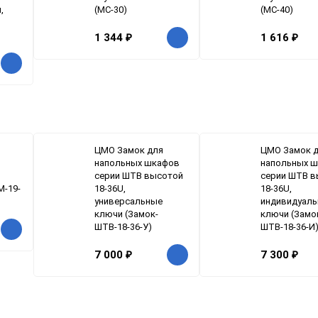
,
(МС-30)
(МС-40)
1 344
₽
1 616
₽
ЦМО Замок для
ЦМО Замок 
напольных шкафов
напольных 
серии ШТВ высотой
серии ШТВ в
М-19-
18-36U,
18-36U,
универсальные
индивидуал
ключи (Замок-
ключи (Замо
ШТВ-18-36-У)
ШТВ-18-36-И
7 000
₽
7 300
₽