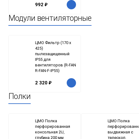
992
₽
Модули вентиляторные
ЦМО Фильтр (170 х
425)
пылезащищенный
IP55 для
вентиляторов (R-FAN
R-FAN-F-IP55)
2 320
₽
Полки
ЦМО Полка
ЦМО Полка
перфорированная
перфорированн
консольная 2U,
выдвижная с
глубина 200 мм
телескоп.