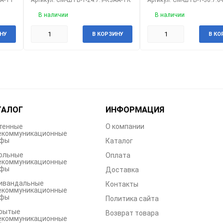
В наличии
В наличии
НУ
В КОРЗИНУ
В КО
ТАЛОГ
ИНФОРМАЦИЯ
тенные
О компании
екоммуникационные
фы
Каталог
ольные
Оплата
екоммуникационные
фы
Доставка
ивандальные
Контакты
екоммуникационные
фы
Политика сайта
рытые
Возврат товара
екоммуникационные