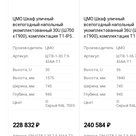
ЦМО Шкаф уличный
ЦМО Шкаф уличный
всепогодный напольный
всепогодный напольный
укомплектованный 30U (Ш700
укомплектованный 36U (
х Г900), комплектация Т1-IP54
х Г900), комплектация Т1
(ШТВ-1-30.7.9-43АА-Т1)
(ШТВ-1-36.7.9-43АА-Т1)
Производитель:
ЦМО
Производитель:
ЦМО
Артикул:
ШТВ-1-30.7.9-
Артикул:
ШТВ-1-36.7
43АА-Т1
43АА-Т1
Высота, U:
30
Высота, U:
36
Высота, мм:
1575
Высота, мм:
1840
Ширина, мм:
745
Ширина, мм:
745
Глубина, мм:
945
Глубина, мм:
945
Цвет:
Цвет:
Серый RAL 7035
Серый RAL
228 832
240 584
₽
₽
Артикул: CM-ШТВ-1-30.7.9-43АА-Т1
Артикул: CM-ШТВ-1-36.7.9-43