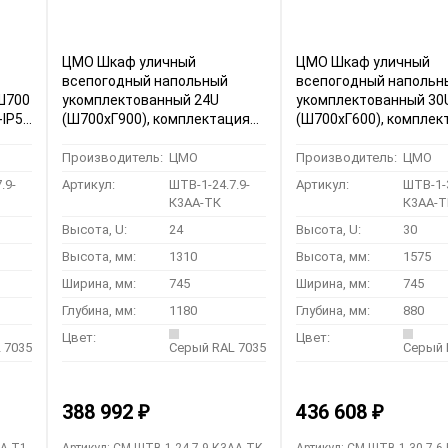
ЦМО Шкаф уличный
ЦМО Шкаф уличный
всепогодный напольный
всепогодный напольн
Ш700
укомплектованный 24U
укомплектованный 30
-IP54
(Ш700хГ900), комплектация
(Ш700хГ600), комплек
ТК-IP54 (ШТВ-1-24.7.9-К3АА-
ТК-IP54 (ШТВ-1-30.7.6
ТК)
ТК)
Производитель:
ЦМО
Производитель:
ЦМО
.9-
Артикул:
ШТВ-1-24.7.9-
Артикул:
ШТВ-1-3
К3АА-ТК
К3АА-Т
Высота, U:
24
Высота, U:
30
Высота, мм:
1310
Высота, мм:
1575
Ширина, мм:
745
Ширина, мм:
745
Глубина, мм:
1180
Глубина, мм:
880
Цвет:
Цвет:
 7035
Серый RAL 7035
Серый 
388 992
436 608
₽
₽
АА-Т1
Артикул: CM-ШТВ-1-24.7.9-К3АА-ТК
Артикул: CM-ШТВ-1-30.7.6