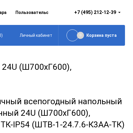
+7 (495) 212-12-39
ара
Пользовательское соглашение
0
)
Корзина
пуста
Личный кабинет
0
24U (Ш700хГ600),
чный всепогодный напольный
нный 24U (Ш700хГ600),
ТК-IP54 (ШТВ-1-24.7.6-К3АА-ТК)