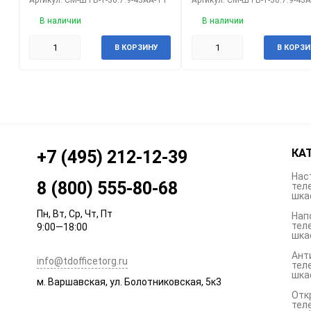
В наличии
В наличии
В КОРЗИНУ
В КОРЗИ
КА
+7 (495) 212-12-39
Нас
8 (800) 555-80-68
тел
шка
Пн, Вт, Ср, Чт, Пт
Нап
тел
9:00—18:00
шка
Ант
info@tdofficetorg.ru
тел
шка
м. Варшавская, ул. Болотниковская, 5к3
Отк
тел