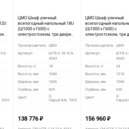
ЦМО Шкаф уличный
ЦМО Шкаф уличный
12U
всепогодный напольный 18U
всепогодный напольн
(Ш1000 х Г600) с
(Ш1000 х Г600) с
ри
электроотсеком, три двери
электроотсеком, три 
(ШТВ-2-18.10.6-43А3)
(ШТВ-2-24.10.6-43А3)
Производитель:
ЦМО
Производитель:
ЦМО
0.6-
Артикул:
ШТВ-2-18.10.6-
Артикул:
ШТВ-2-2
43А3
43А3
Высота, U:
18
Высота, U:
24
Высота, мм:
1040
Высота, мм:
1310
Ширина, мм:
1045
Ширина, мм:
1045
Глубина, мм:
630
Глубина, мм:
630
Цвет:
Цвет:
 7035
Серый RAL 7035
Серый 
138 776
156 960
₽
₽
3А3
Артикул: CM-ШТВ-2-18.10.6-43А3
Артикул: CM-ШТВ-2-24.10.