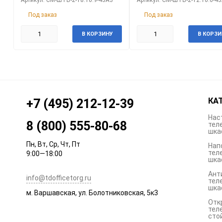
Под заказ
Под заказ
В КОРЗИНУ
В КОРЗИ
КА
+7 (495) 212-12-39
Нас
8 (800) 555-80-68
тел
шка
Пн, Вт, Ср, Чт, Пт
Нап
тел
9:00—18:00
шка
Ант
info@tdofficetorg.ru
тел
шка
м. Варшавская, ул. Болотниковская, 5к3
Отк
тел
сто