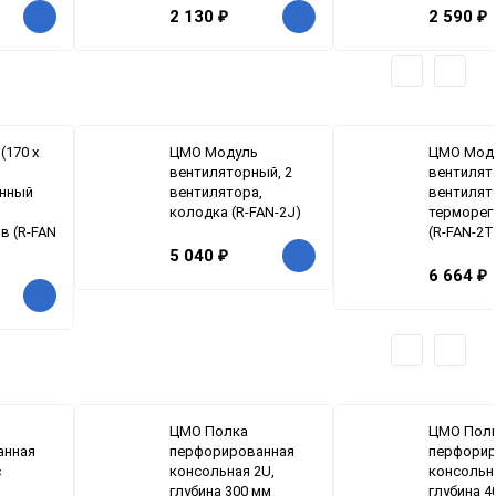
2 130
₽
2 590
₽
(170 х
ЦМО Модуль
ЦМО Мод
вентиляторный, 2
вентилят
нный
вентилятора,
вентилят
колодка (R-FAN-2J)
терморег
в (R-FAN
(R-FAN-2T
5 040
₽
6 664
₽
ЦМО Полка
ЦМО Пол
анная
перфорированная
перфорир
с
консольная 2U,
консольн
глубина 300 мм
глубина 4