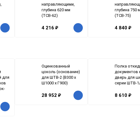
,
направляющими,
направляющ
глубина 620 мм
глубина 750 
(ТСВ-62)
(ТСВ-75)
4 216
₽
4 840
₽
Оцинкованный
Полка откид
й
цоколь (основание)
документов 
й для
для ШТВ-2 (В300 x
дверь для ш
фов
Ш1000 x Г900)
серии ШТВ-1
ок-
28 952
₽
8 610
₽