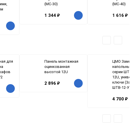
ими,
(МС-30)
(МС-40)
мм
1 344
₽
1 616
₽
ная для
Панель монтажная
ЦМО Замо
на
оцинкованная
напольны
кафов
высотой 12U
серии ШТ
/2
12U, уни
ключи (З
2 896
₽
ШТВ-12-У
4 700
₽