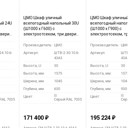
ЦМО Шкаф уличный
ЦМО Шкаф уличны
ый 24U
всепогодный напольный 30U
всепогодный напол
(Ш1000 х Г600) с
(Ш1000 х Г900) с
двери
электроотсеком, три двери
электроотсеком, т
(ШТВ-2-30.10.6-43А3)
(ШТВ-2-30.10.9-43А
Производитель:
ЦМО
Производитель:
ЦМ
4.10.6-
Артикул:
ШТВ-2-30.10.6-
Артикул:
ШТВ
43А3
43А
Высота, U:
30
Высота, U:
30
Высота, мм:
1575
Высота, мм:
157
Ширина, мм:
1045
Ширина, мм:
104
Глубина, мм:
630
Глубина, мм:
930
Цвет:
Цвет:
RAL 7035
Серый RAL 7035
Сер
171 400
195 224
₽
₽
6-43А3
Артикул: CM-ШТВ-2-30.10.6-43А3
Артикул: CM-ШТВ-2-30.