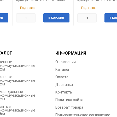
Под заказ
Под заказ
НУ
В КОРЗИНУ
В КО
ТАЛОГ
ИНФОРМАЦИЯ
тенные
О компании
екоммуникационные
фы
Каталог
ольные
Оплата
екоммуникационные
фы
Доставка
ивандальные
Контакты
екоммуникационные
фы
Политика сайта
рытые
Возврат товара
екоммуникационные
йки
Пользовательское соглашение