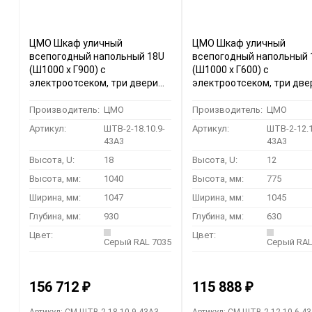
ЦМО Шкаф уличный
ЦМО Шкаф уличный
всепогодный напольный 18U
всепогодный напольный 
(Ш1000 х Г900) с
(Ш1000 х Г600) с
электроотсеком, три двери
электроотсеком, три две
(ШТВ-2-18.10.9-43А3)
(ШТВ-2-12.10.6-43А3)
Производитель:
ЦМО
Производитель:
ЦМО
Артикул:
ШТВ-2-18.10.9-
Артикул:
ШТВ-2-12.1
43А3
43А3
Высота, U:
18
Высота, U:
12
Высота, мм:
1040
Высота, мм:
775
Ширина, мм:
1047
Ширина, мм:
1045
Глубина, мм:
930
Глубина, мм:
630
Цвет:
Цвет:
Серый RAL 7035
Серый RAL
156 712
115 888
₽
₽
Артикул: CM-ШТВ-2-18.10.9-43А3
Артикул: CM-ШТВ-2-12.10.6-4