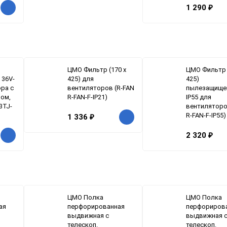
1 290
₽
ЦМО Фильтр (170 х
ЦМО Фильтр 
 36V-
425) для
425)
ора с
вентиляторов (R-FAN
пылезащище
ом,
R-FAN-F-IP21)
IP55 для
3TJ-
вентиляторо
R-FAN-F-IP55)
1 336
₽
2 320
₽
ЦМО Полка
ЦМО Полка
ая
перфорированная
перфориров
выдвижная с
выдвижная 
телескоп.
телескоп.