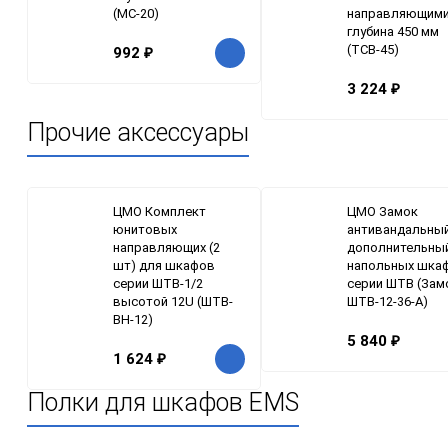
(МС-20)
направляющими
глубина 450 мм
(ТСВ-45)
992
₽
3 224
₽
Прочие аксессуары
ЦМО Комплект
ЦМО Замок
юнитовых
антивандальны
направляющих (2
дополнительны
шт) для шкафов
напольных шка
серии ШТВ-1/2
серии ШТВ (Зам
высотой 12U (ШТВ-
ШТВ-12-36-А)
ВН-12)
5 840
₽
1 624
₽
Полки для шкафов EMS