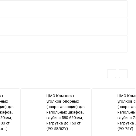
кт
ЦМО Комплект
ЦМО Ком
рных
уголков опорных
уголков 
ие) для
(направляющие) для
(направл
кафов,
напольных шкафов,
напольны
620 мм,
глубина 580-620 мм,
глубина 7
00 кг
нагрузка до 150 кг
нагрузка 
 шт.)
(УО-58/62У)
(УО-75У)