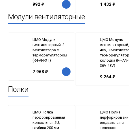
992
₽
1 432
₽
Модули вентиляторные
ЦМО Модуль
ЦМО Модуль
вентиляторный, 3
вентиляторный,
вентилятора с
48V, 3 вентилят
терморегулятором
терморегулятор
(R-FAN-3T)
колодка (R-FAN-
36V-48V)
7 968
₽
9 264
₽
Полки
ЦМО Полка
ЦМО Полка
перфорированная
перфорированн
консольная 2U,
выдвижная с
глубина 200 мм
телескоп.