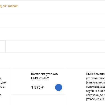
 ОТ 10000Р
Комплект уголков
ЦМО Компле
х
ЦМО УО-45У
уголков опо
 для
(направляющ
фов,
напольных ш
1 570
₽
глубина 580-
г
нагрузка до 1
(УО-58/62) (2