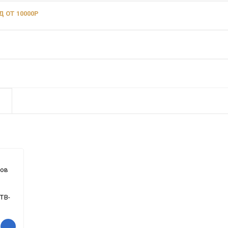
 ОТ 10000Р
фов
ТВ-