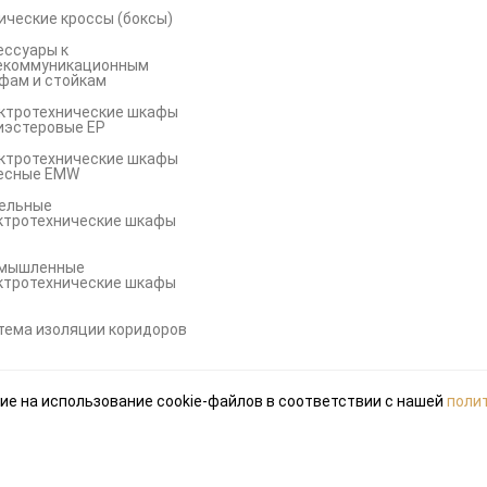
ические кроссы (боксы)
ессуары к
екоммуникационным
фам и стойкам
ктротехнические шкафы
иэстеровые EP
ктротехнические шкафы
есные EMW
ельные
ктротехнические шкафы
мышленные
ктротехнические шкафы
S
тема изоляции коридоров
ие на использование cookie-файлов в соответствии с нашей
поли