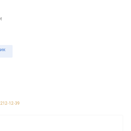
И
ЛИК
 212-12-39