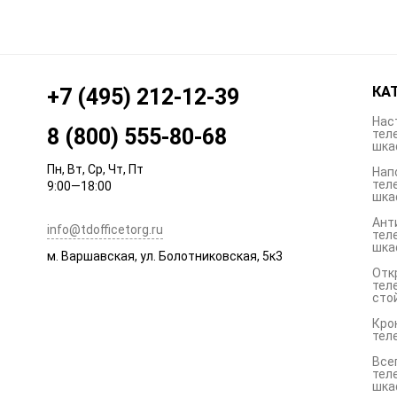
КА
+7 (495) 212-12-39
Нас
8 (800) 555-80-68
тел
шка
Пн, Вт, Ср, Чт, Пт
Нап
тел
9:00—18:00
шка
Ант
info@tdofficetorg.ru
тел
шка
м. Варшавская, ул. Болотниковская, 5к3
Отк
тел
сто
Кро
тел
Все
тел
шка