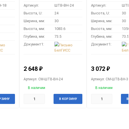
-18
Артикул:
ШТВ-ВН-24
Артикул:
ШТВ
Высота, U:
24
Высота, U:
30
Ширина, мм:
30
Ширина, мм:
30
Высота, мм:
1083.6
Высота, мм:
135
Глубина, мм:
73.5
Глубина, мм:
73.5
Документ1:
Документ1:
ьмо
Письмо
П
СС
БелГИСС
Бел
2 648
3 072
₽
₽
Артикул: CM-ШТВ-ВН-24
Артикул: CM-ШТВ-ВН-3
В наличии
В наличии
РЗИНУ
В КОРЗИНУ
В