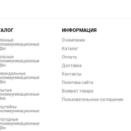
ТАЛОГ
ИНФОРМАЦИЯ
тенные
О компании
екоммуникационные
фы
Каталог
ольные
Оплата
екоммуникационные
фы
Доставка
ивандальные
Контакты
екоммуникационные
фы
Политика сайта
рытые
Возврат товара
екоммуникационные
йки
Пользовательское соглашение
нштейны
екоммуникационные
погодные
екоммуникационные
фы