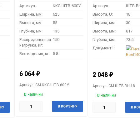
2
Артикул:
ККС-ШТВ-600У
Артикул:
ШТВ-ВН
Ширина, мм:
625
Высота, U:
18
Высота, мм:
55
Ширина, мм:
30
Глубина, мм:
135
Высота, мм:
817
Распределенная
150
Глубина, мм:
73.5
нагрузка, кг:
Документ1:
Пис
Вес изделия, кг:
5.8
БелГИ
6 064
₽
2 048
₽
Артикул: CM-ККС-ШТВ-600У
Артикул: CM-ШТВ-ВН-18
В наличии
В наличии
В КОРЗИНУ
НУ
В КО