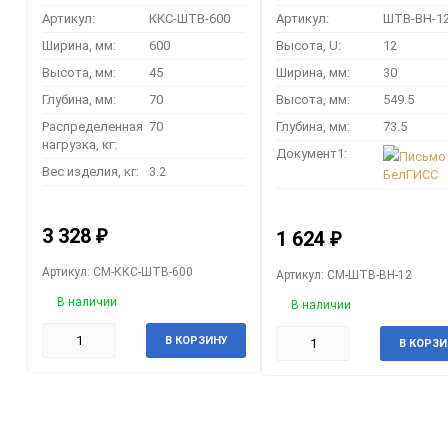
Артикул:
ККС-ШТВ-600
Артикул:
ШТВ-ВН-1
Ширина, мм:
600
Высота, U:
12
Высота, мм:
45
Ширина, мм:
30
Глубина, мм:
70
Высота, мм:
549.5
Распределенная
70
Глубина, мм:
73.5
нагрузка, кг:
Документ1:
Письмо
Вес изделия, кг:
3.2
БелГИСС
3 328
₽
1 624
₽
Артикул: CM-ККС-ШТВ-600
Артикул: CM-ШТВ-ВН-12
В наличии
В наличии
В КОРЗИНУ
В КОРЗИ