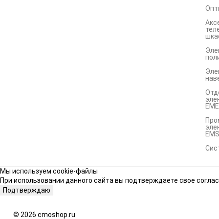
Опт
Акс
тел
шка
Эле
пол
Эле
нав
Отд
эле
EME
Про
эле
EM
Сис
Мы используем cookie-файлы
При использовании данного сайта вы подтверждаете свое соглас
Подтверждаю
© 2026 cmoshop.ru