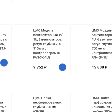
ЦМО Модуль
ЦМО Модуль
 36V-
вентиляторный 19"
вентиляторн
ора с
1U, 3 вентилятора,
1U, 6 вентил
ом,
регул. глубина 200-
регул. глубин
3TJ-
310 мм с
750 мм с
контроллером (R-
контроллеро
FAN-3K-1U)
FAN-6K-1U)
9 752
₽
15 608
₽
ЦМО Полка
ЦМО Полка
ая
перфорированная,
перфориров
стью
глубина 390 мм
консольная 
450
(СВ-39)
глубина 300 