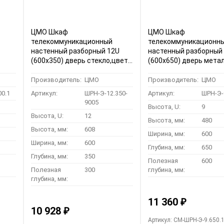
ЦМО Шкаф
ЦМО Шкаф
телекоммуникационный
телекоммуникационн
настенный разборный 12U
настенный разборный
(600х350) дверь стекло,цвет
(600х650) дверь мета
а)
черный (ШРН-Э-12.350-9005)
(ШРН-Э-9.650.1) (1 кор
(1 коробка)
Производитель:
ЦМО
Производитель:
ЦМО
00.1
Артикул:
ШРН-Э-12.350-
Артикул:
ШРН-Э-
9005
Высота, U:
9
Высота, U:
12
Высота, мм:
480
Высота, мм:
608
Ширина, мм:
600
Ширина, мм:
600
Глубина, мм:
650
Глубина, мм:
350
Полезная
600
Полезная
300
глубина, мм:
глубина, мм:
11 360
₽
10 928
₽
Артикул: CM-ШРН-Э-9.650.