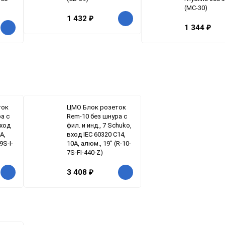
(МС-30)
1 432
₽
1 344
₽
ток
ЦМО Блок розеток
а с
Rem-10 без шнура с
вход
фил. и инд., 7 Schuko,
A,
вход IEC 60320 C14,
9S-I-
10A, алюм., 19" (R-10-
7S-FI-440-Z)
3 408
₽