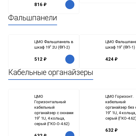
816
₽
Фальшпанели
ЦМО Фальшпанель в
ЦМО Фальшпане
шкаф 19" 2U (ФП-2)
шкаф 19" (ФП-1)
512
₽
424
₽
Кабельные органайзеры
ЦМО
ЦМО Горизонт.
Горизонтальный
кабельный
кабельный
органайзер без
органайзер с окнами
19" 1U, 4 кольца,
19" 1U, 4 кольца,
серый (ГКО-4.62
серый (ГКО-О-4.62)
632
₽
632
₽