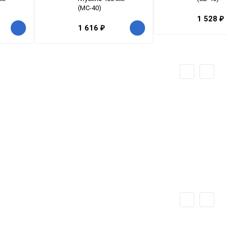
(МС-40)
1 528
₽
1 616
₽