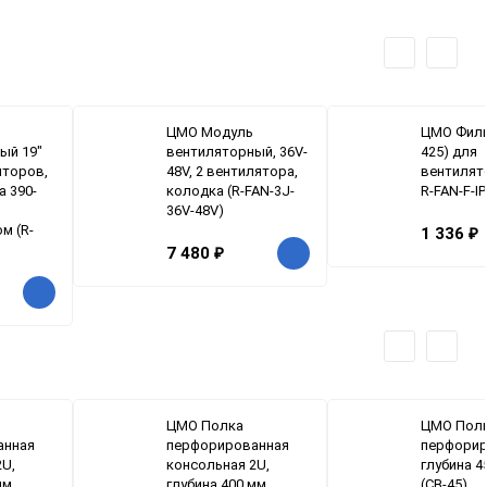
ЦМО Модуль
ЦМО Филь
ый 19"
вентиляторный, 36V-
425) для
яторов,
48V, 2 вентилятора,
вентилят
а 390-
колодка (R-FAN-3J-
R-FAN-F-IP
36V-48V)
м (R-
1 336
₽
7 480
₽
ЦМО Полка
ЦМО Пол
анная
перфорированная
перфорир
2U,
консольная 2U,
глубина 4
мм
глубина 400 мм
(СВ-45)