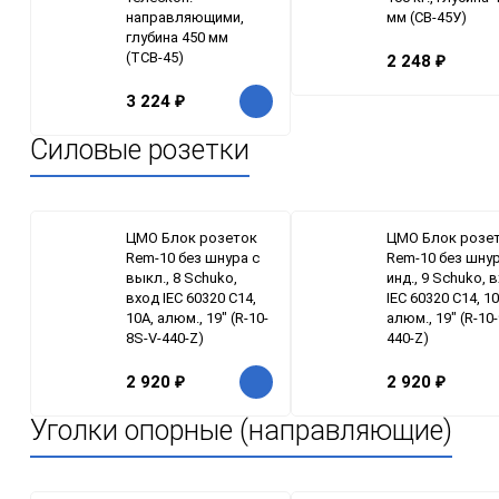
направляющими,
мм (СВ-45У)
глубина 450 мм
(ТСВ-45)
2 248
₽
3 224
₽
Силовые розетки
ЦМО Блок розеток
ЦМО Блок розе
Rem-10 без шнура с
Rem-10 без шнур
выкл., 8 Schuko,
инд., 9 Schuko, 
вход IEC 60320 C14,
IEC 60320 C14, 10
10A, алюм., 19" (R-10-
алюм., 19" (R-10-
8S-V-440-Z)
440-Z)
2 920
₽
2 920
₽
Уголки опорные (направляющие)