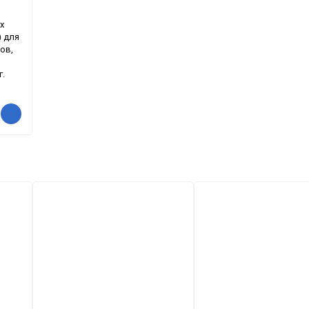
х
 для
ов,
г.