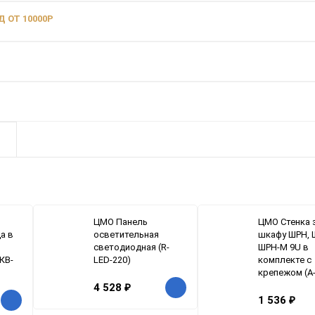
 ОТ 10000Р
ЦМО Панель
ЦМО Стенка 
а в
осветительная
шкафу ШРН, 
светодиодная (R-
ШРН-М 9U в
КВ-
LED-220)
комплекте с
крепежом (А
4 528
₽
1 536
₽