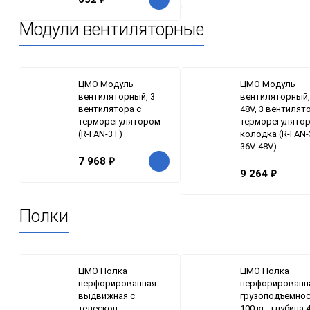
Модули вентиляторные
ЦМО Модуль
ЦМО Модуль
вентиляторный, 3
вентиляторный,
вентилятора с
48V, 3 вентилят
терморегулятором
терморегулятор
(R-FAN-3T)
колодка (R-FAN-
36V-48V)
7 968
₽
9 264
₽
Полки
ЦМО Полка
ЦМО Полка
перфорированная
перфорированн
выдвижная с
грузоподъёмно
телескоп.
100 кг., глубина 