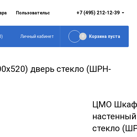
+7 (495) 212-12-39
ара
Пользовательское соглашение
0
)
Корзина
пуста
Личный кабинет
0
х520) дверь стекло (ШРН-
ЦМО Шкаф
настенный
стекло (ШР