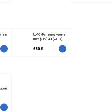
ль в
ЦМО Фальшпанель в
шкаф 19" 4U (ФП-4)
680
₽
 окон
)