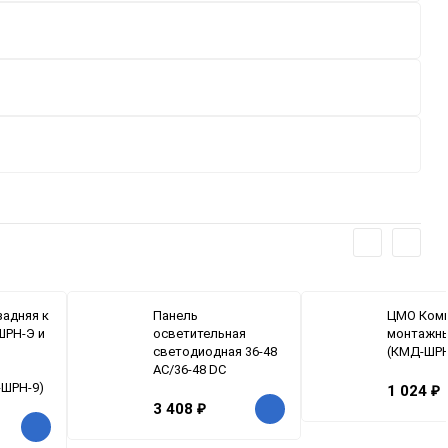
задняя к
Панель
ЦМО Ком
ШРН-Э и
осветительная
монтажны
светодиодная 36-48
(КМД-ШРН
АС/36-48 DC
-ШРН-9)
1 024
₽
3 408
₽