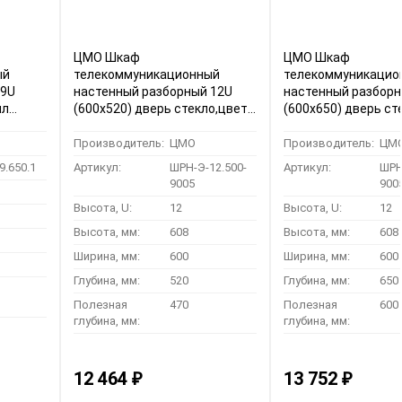
ЦМО Шкаф
ЦМО Шкаф
ый
телекоммуникационный
телекоммуникацио
 9U
настенный разборный 12U
настенный разборн
лл
(600х520) дверь стекло,цвет
(600х650) дверь ст
обка)
черный (ШРН-Э-12.500-9005)
черный (ШРН-Э-12.
(1 коробка)
(1коробка)
Производитель:
ЦМО
Производитель:
ЦМ
9.650.1
Артикул:
ШРН-Э-12.500-
Артикул:
ШРН
9005
900
Высота, U:
12
Высота, U:
12
Высота, мм:
608
Высота, мм:
608
Ширина, мм:
600
Ширина, мм:
600
Глубина, мм:
520
Глубина, мм:
650
Полезная
470
Полезная
600
глубина, мм:
глубина, мм:
12 464
13 752
₽
₽
1