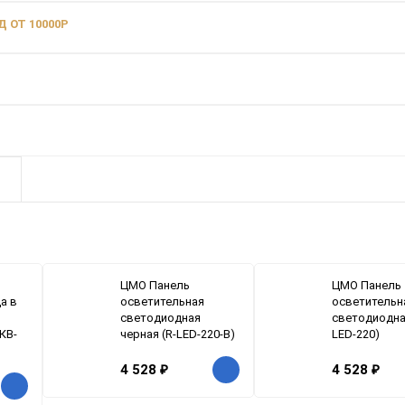
 ОТ 10000Р
ЦМО Панель
ЦМО Панель
а в
осветительная
осветительн
светодиодная
светодиодная
КВ-
черная (R-LED-220-B)
LED-220)
4 528
₽
4 528
₽