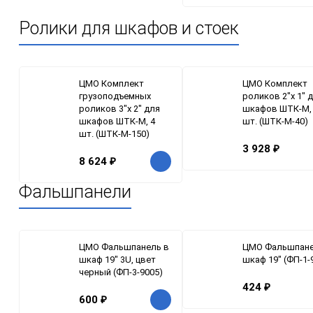
Ролики для шкафов и стоек
ЦМО Комплект
ЦМО Комплект
грузоподъемных
роликов 2"x 1" 
роликов 3"x 2" для
шкафов ШТК-М,
шкафов ШТК-М, 4
шт. (ШТК-М-40)
шт. (ШТК-М-150)
3 928
₽
8 624
₽
Фальшпанели
ЦМО Фальшпанель в
ЦМО Фальшпане
шкаф 19" 3U, цвет
шкаф 19" (ФП-1-
черный (ФП-3-9005)
424
₽
600
₽