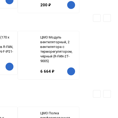
200
₽
(170 х
ЦМО Модуль
вентиляторный, 2
в R-FAN,
вентилятора с
N-F-IP21-
терморегулятором,
чёрный (R-FAN-2T-
9005)
6 664
₽
ЦМО Полка
я с
перфорированная