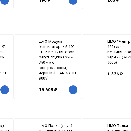
190
₽
200
₽
ЦМО Модуль
ЦМО Фильтр 
19"
вентиляторный 19"
425) для
ра,
1U, 6 вентиляторов,
вентиляторо
00-
регул. глубина 390-
чёрный (R-FA
750 мм с
9005)
контроллером,
K-1U-
черный (R-FAN-6K-1U-
1 336
₽
9005)
15 608
₽
к)
ЦМО Полка (ящик)
ЦМО Полка
ии 3U
для документации
клавиатурна