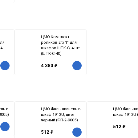
ЦМО Комплект
для
роликов 2"x 1" для
 4
шкафов ШТК-С, 4 шт.
(ШТК-С-40)
4 380
₽
ль в
ЦМО Фальшпанель в
ЦМО Фальшп
9005)
шкаф 19" 2U, цвет
шкаф 19" 2U 
черный (ФП-2-9005)
512
₽
512
₽