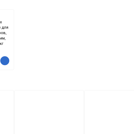
х
 для
фов,
 мм,
кг