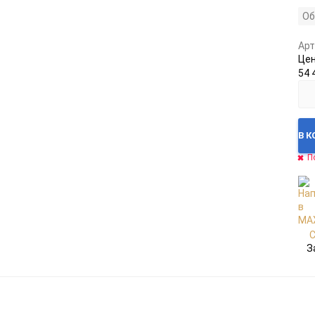
Об
Арт
Це
54 
В 
П
З