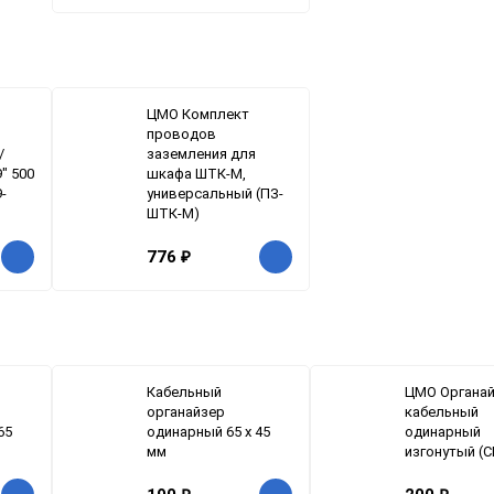
ЦМО Комплект
проводов
/
заземления для
" 500
шкафа ШТК-М,
9-
универсальный (ПЗ-
ШТК-М)
776
₽
Кабельный
ЦМО Органа
органайзер
кабельный
65
одинарный 65 x 45
одинарный
мм
изгонутый (С