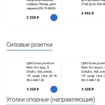
глубина 750 мм, цвет
(ТСВ-Д-3U.450-9
черный (СВ-75-9005)
6 992
₽
2 328
₽
Силовые розетки
ЦМО Блок розеток
ЦМО Блок розе
Rem-16 с инд., 9
Rem-16 с выкл., 
Shuko, 16A, алюм.,
Schuko, 16A, ал
19", шнур 1,8 м., (R-16-
19", шнур 1,8 м. (
9S-I-440-1.8)
8S-V-440-1.8)
3 328
₽
3 328
₽
Уголки опорные (направляющие)