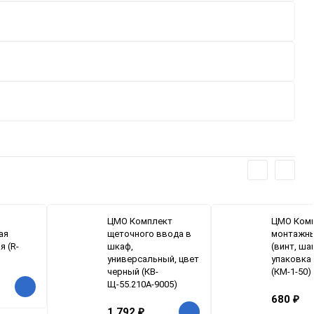
ЦМО Комплект
ЦМО Ком
ая
щеточного ввода в
монтажны
 (R-
шкаф,
(винт, шай
универсальный, цвет
упаковка 
черный (КВ-
(КМ-1-50)
Щ-55.210А-9005)
680
₽
1 792
₽