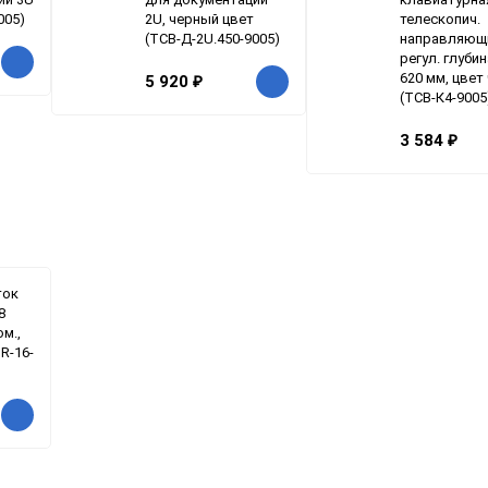
005)
2U, черный цвет
телескопич.
(ТСВ-Д-2U.450-9005)
направляющ
регул. глубин
620 мм, цвет
5 920
₽
(ТСВ-К4-9005
3 584
₽
ток
8
юм.,
 R-16-