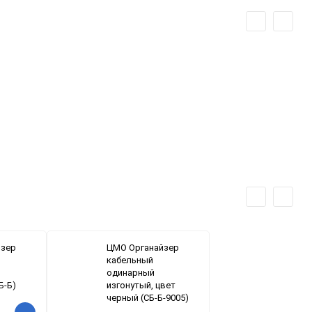
йзер
ЦМО Органайзер
кабельный
одинарный
Б-Б)
изгонутый, цвет
черный (СБ-Б-9005)