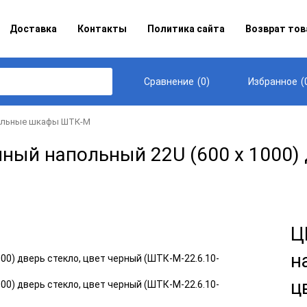
Доставка
Контакты
Политика сайта
Возврат тов
(
0
)
(
Сравнение
Избранное
альные шкафы ШТК-М
й напольный 22U (600 х 1000) д
Ц
н
ц