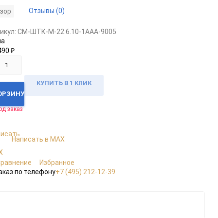
Отзывы (0)
зор
икул:
CM-ШТК-М-22.6.10-1ААА-9005
на
490
₽
КУПИТЬ В 1 КЛИК
КОРЗИНУ
од заказ
Написать в MAX
Сравнение
Избранное
аказ по телефону
+7 (495) 212-12-39