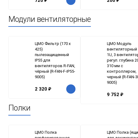
720
₽
200
₽
Модули вентиляторные
ЦМО Фильтр (170 х
ЦМО Модуль
425)
вентиляторный 
пылезащищенный
1U, 3 вентилято
IP55 для
регул. глубина 2
вентиляторов R-FAN,
310 мм с
чёрный (R-FAN-F-IP55-
контроллером,
9005)
черный (R-FAN-3
9005)
2 320
₽
9 752
₽
Полки
ЦМО Полка
ЦМО Полка (ящи
перфорированная,
для документац