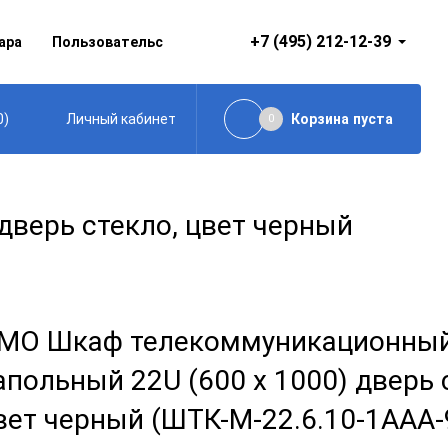
+7 (495) 212-12-39
ара
Пользовательское соглашение
0
)
Корзина
пуста
Личный кабинет
0
верь стекло, цвет черный
МО Шкаф телекоммуникационны
апольный 22U (600 х 1000) дверь 
вет черный (ШТК-М-22.6.10-1ААА-