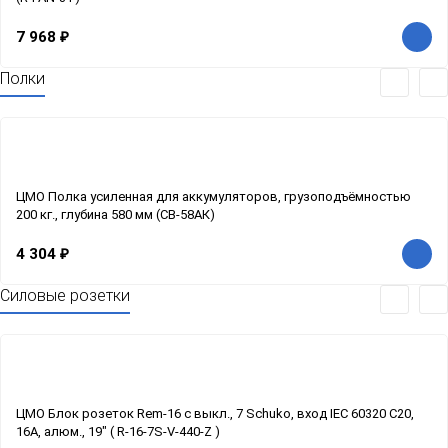
7 968
₽
Полки
ЦМО Полка усиленная для аккумуляторов, грузоподъёмностью
200 кг., глубина 580 мм (СВ-58АК)
4 304
₽
Силовые розетки
ЦМО Блок розеток Rem-16 с выкл., 7 Schuko, вход IEC 60320 C20,
16A, алюм., 19" ( R-16-7S-V-440-Z )