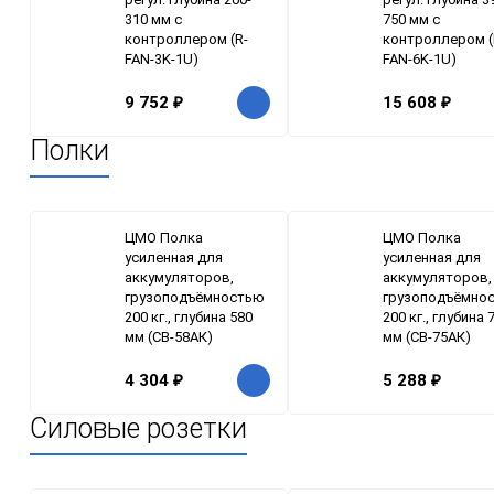
310 мм с
750 мм с
контроллером (R-
контроллером (
FAN-3K-1U)
FAN-6K-1U)
9 752
₽
15 608
₽
Полки
ЦМО Полка
ЦМО Полка
усиленная для
усиленная для
аккумуляторов,
аккумуляторов,
грузоподъёмностью
грузоподъёмно
200 кг., глубина 580
200 кг., глубина 
мм (СВ-58АК)
мм (СВ-75АК)
4 304
₽
5 288
₽
Силовые розетки