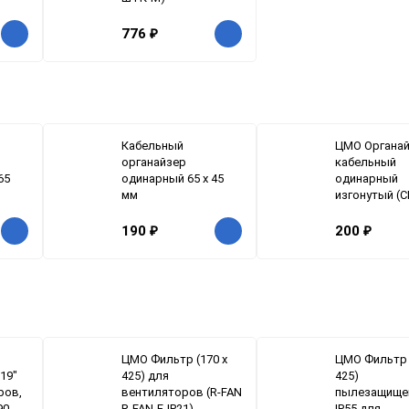
776
₽
Кабельный
ЦМО Органа
органайзер
кабельный
65
одинарный 65 x 45
одинарный
мм
изгонутый (С
190
₽
200
₽
ЦМО Фильтр (170 х
ЦМО Фильтр 
19"
425) для
425)
ров,
вентиляторов (R-FAN
пылезащище
90-
R-FAN-F-IP21)
IP55 для