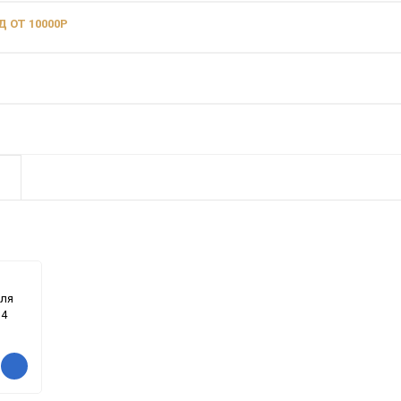
 ОТ 10000Р
для
 4