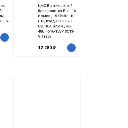
ток
ЦМО Вертикальный
8
блок розеток Rem-16
юм.,
с выкл., 15 Shuko, 10
 R-16-
C13, вход IEC 60320
C20 16A, алюм., 42-
48U (R-16-15S-10C13-
V-1820)
12 280
₽