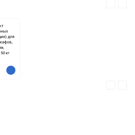
кт
рных
ие) для
кафов,
мм,
50 кг