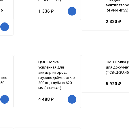
вентиляторо
R-
R-FAN-F-IP55)
1 336
₽
2 320
₽
ЦМО Полка
ЦМО Полка (
усиленная для
для докумен
аккумуляторов,
(ТСВ-Д-2U.45
стью
грузоподъёмностью
750
200 кг., глубина 620
5 920
₽
мм (СВ-62АК)
4 488
₽