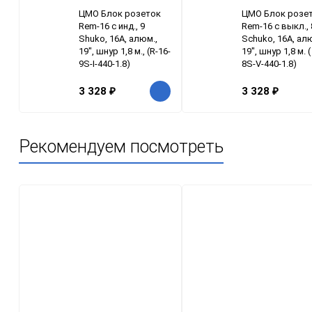
ЦМО Блок розеток
ЦМО Блок розе
Rem-16 с инд., 9
Rem-16 с выкл., 
Shuko, 16A, алюм.,
Schuko, 16A, ал
19", шнур 1,8 м., (R-16-
19", шнур 1,8 м. (
9S-I-440-1.8)
8S-V-440-1.8)
3 328
₽
3 328
₽
Рекомендуем посмотреть