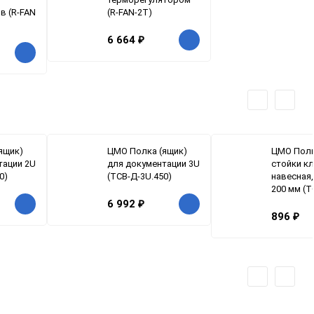
в (R-FAN
(R-FAN-2T)
6 664
₽
ящик)
ЦМО Полка (ящик)
ЦМО Полк
тации 2U
для документации 3U
стойки к
0)
(ТСВ-Д-3U.450)
навесная,
200 мм (Т
6 992
₽
896
₽