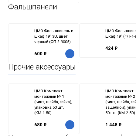
Фальшпанели
ЦМО Фальшпанель в
ЦМО Фальшпане
шкаф 19" 3U, цвет
шкаф 19" (ФП-1-
черный (ФП-3-9005)
424
₽
600
₽
Прочие аксессуары
ЦМО Комплект
ЦМО Комплект
монтажный № 1
монтажный № 2
(винт, шайба, гайка),
(винт, шайба, га
упаковка 50 шт.
защелкой), упа
(КМ-1-50)
50 шт. (КМ-2-50)
680
₽
1 448
₽