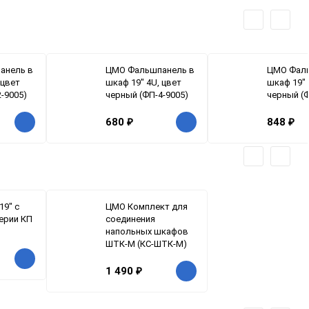
анель в
ЦМО Фальшпанель в
ЦМО Фаль
 цвет
шкаф 19" 4U, цвет
шкаф 19" 
-9005)
черный (ФП-4-9005)
черный (Ф
680
₽
848
₽
19" с
ЦМО Комплект для
ерии КП
соединения
напольных шкафов
ШТК-М (КС-ШТК-М)
1 490
₽