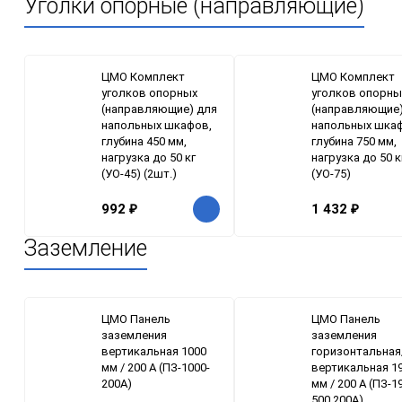
Уголки опорные (направляющие)
ЦМО Комплект
ЦМО Комплект
уголков опорных
уголков опорны
(направляющие) для
(направляющие)
напольных шкафов,
напольных шка
глубина 450 мм,
глубина 750 мм,
нагрузка до 50 кг
нагрузка до 50 к
(УО-45) (2шт.)
(УО-75)
992
₽
1 432
₽
Заземление
ЦМО Панель
ЦМО Панель
заземления
заземления
вертикальная 1000
горизонтальная
мм / 200 А (ПЗ-1000-
вертикальная 19
200А)
мм / 200 А (ПЗ-1
500.200А)