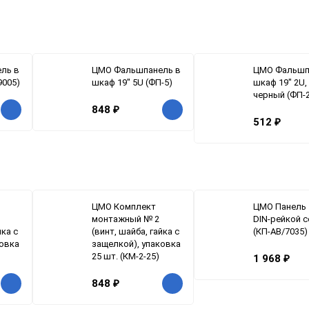
ль в
ЦМО Фальшпанель в
ЦМО Фальшп
9005)
шкаф 19" 5U (ФП-5)
шкаф 19" 2U,
черный (ФП-2
848
₽
512
₽
ЦМО Комплект
ЦМО Панель 
монтажный № 2
DIN-рейкой с
йка с
(винт, шайба, гайка с
(КП-АВ/7035)
ковка
защелкой), упаковка
25 шт. (КМ-2-25)
1 968
₽
848
₽