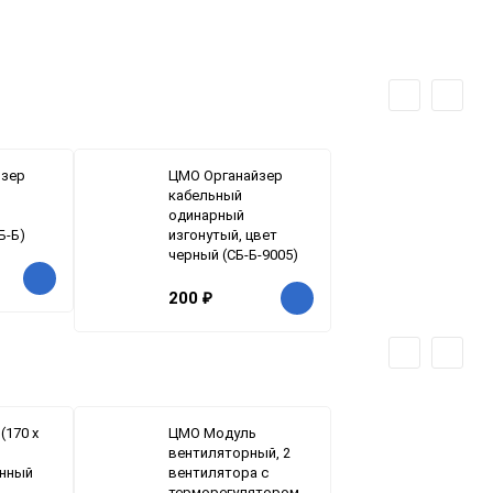
йзер
ЦМО Органайзер
кабельный
одинарный
Б-Б)
изгонутый, цвет
черный (СБ-Б-9005)
200
₽
(170 х
ЦМО Модуль
вентиляторный, 2
нный
вентилятора с
терморегулятором