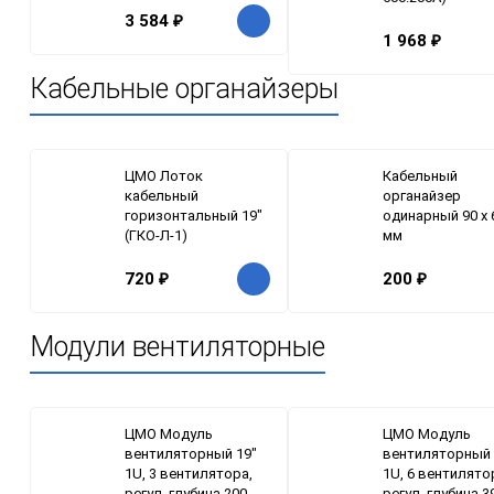
3 584
₽
1 968
₽
Кабельные органайзеры
ЦМО Лоток
Кабельный
кабельный
органайзер
горизонтальный 19"
одинарный 90 x 
(ГКО-Л-1)
мм
720
₽
200
₽
Модули вентиляторные
ЦМО Модуль
ЦМО Модуль
вентиляторный 19"
вентиляторный 
1U, 3 вентилятора,
1U, 6 вентилято
регул. глубина 200-
регул. глубина 3