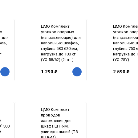
ЦМО Комплект
ЦМО Компле
х
уголков опорных
уголков опо
 для
(направляющие) для
(направляющ
фов,
напольных шкафов,
напольных ш
глубина 580-620 мм,
глубина 750 
г
нагрузка до 100 кг
нагрузка до 1
(УО-58/62) (2 шт.)
(УО-75У)
1 290
₽
2 590
₽
ЦМО Комплект
проводов
/
заземления для
" 500
шкафа ШТК-М,
9-
универсальный (ПЗ-
ШТК-М)