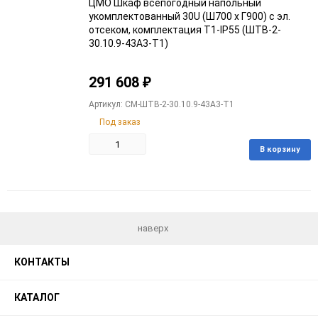
ЦМО Шкаф всепогодный напольный
укомплектованный 30U (Ш700 х Г900) с эл.
отсеком, комплектация Т1-IP55 (ШТВ-2-
30.10.9-43А3-Т1)
291 608
₽
Артикул: CM-ШТВ-2-30.10.9-43А3-Т1
Под заказ
В корзину
Добавить
Добавить
в
к
избранное
сравнению
наверх
КОНТАКТЫ
КАТАЛОГ