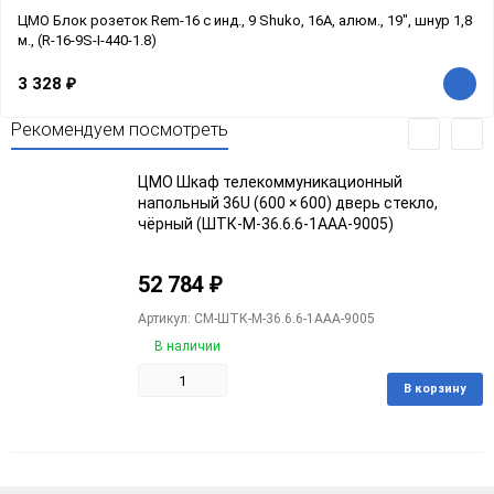
ЦМО Блок розеток Rem-16 с инд., 9 Shuko, 16A, алюм., 19", шнур 1,8
м., (R-16-9S-I-440-1.8)
3 328
₽
Рекомендуем посмотреть
ЦМО Шкаф телекоммуникационный
напольный 36U (600 × 600) дверь стекло,
чёрный (ШТК-М-36.6.6-1ААА-9005)
52 784
₽
Артикул: CM-ШТК-М-36.6.6-1ААА-9005
В наличии
В корзину
Добавить
Добавить
в
к
избранное
сравнению