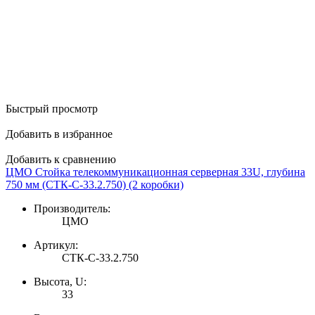
Быстрый просмотр
Добавить в избранное
Д
Добавить к сравнению
Д
ЦМО Стойка телекоммуникационная серверная 33U, глубина
Ц
750 мм (СТК-С-33.2.750) (2 коробки)
7
Производитель:
ЦМО
Артикул:
СТК-С-33.2.750
Высота, U:
33