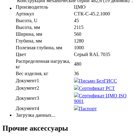
"Конструкции механические серии 482,6 (19 дюймов)".
Производитель
ЦМО
Артикул
СТК-С-45.2.1000
Высота, U
45
Высота, мм
2115
Ширина, мм
560
Глубина, мм
1280
Полезная глубина, мм
1000
Цвет
Серый RAL 7035
Распределенная нагрузка,
480
кг
Вес изделия, кг
36
Документ1
Письмо БелГИСС
Документ2
Сертификат РСТ
Сертификат ЦМО ISO
Документ3
9001
Документ4
Паспорт
Загрузка данных...
Прочие аксессуары