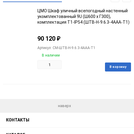
ЦМО Шкаф уличный всепогодный настенный
укомплектованный 9U (Ш600 х Г300),
комплектация T1-IP54 (ШТВ-Н-9.6.3-4ААА-Т1)
90 120
₽
Артикул: CM-ШТВ-Н-9.6.3-4ААА-Т1
В наличии
В корзину
Добавить
Добавить
в
к
избранное
сравнению
наверх
КОНТАКТЫ