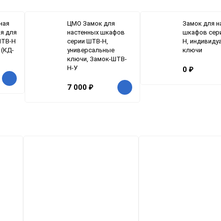
ная
ЦМО Замок для
Замок для н
я для
настенных шкафов
шкафов сер
ШТВ-Н
серии ШТВ-Н,
Н, индивиду
 (КД-
универсальные
ключи
ключи, Замок-ШТВ-
Н-У
0
₽
7 000
₽