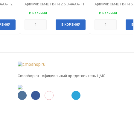
4ААА-Т2
Артикул: CM-ШТВ-Н-12.6.3-4ААА-Т1
Артикул: CM-ШТВ-Н-15.
В наличии
В наличии
РЗИНУ
В КОРЗИНУ
В
Cmoshop.ru - официальный представитель ЦМО