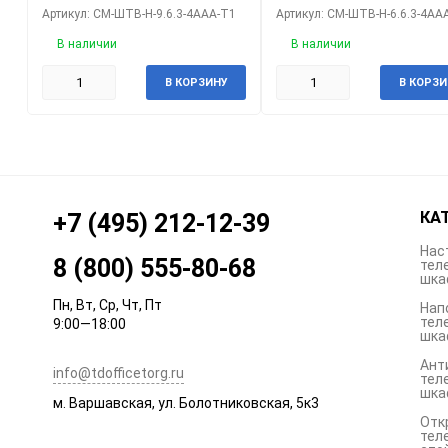
Артикул: CM-ШТВ-Н-9.6.3-4ААА-Т1
Артикул: CM-ШТВ-Н-6.6.3-4АА
В наличии
В наличии
В КОРЗИНУ
В КОРЗИ
КА
+7 (495) 212-12-39
Нас
8 (800) 555-80-68
тел
шка
Пн, Вт, Ср, Чт, Пт
Нап
тел
9:00—18:00
шка
Ант
info@tdofficetorg.ru
тел
шка
м. Варшавская, ул. Болотниковская, 5к3
Отк
тел