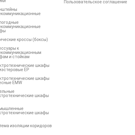
йки
Пользовательское соглашение
нштейны
екоммуникационные
погодные
екоммуникационные
фы
ические кроссы (боксы)
ессуары к
екоммуникационным
фам и стойкам
ктротехнические шкафы
иэстеровые EP
ктротехнические шкафы
есные EMW
ельные
ктротехнические шкафы
мышленные
ктротехнические шкафы
S
тема изоляции коридоров