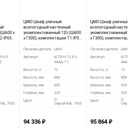
ЦМО Шкаф уличный
ЦМО Шкаф уличны
ый
всепогодный настенный
всепогодный наст
(Ш600 х
укомплектованный 12U (Ш600
укомплектованный
2-IP65
х Г300), комплектация T1-IP54
х Г300), комплекта
)
(ШТВ-Н-12.6.3-4ААА-Т1)
(ШТВ-Н-15.6.3-4АА
Производитель:
ЦМО
Производитель:
ЦМ
.6.5-
Артикул:
ШТВ-Н-12.6.3-
Артикул:
ШТВ
2
4ААА-Т1
4АА
Высота, U:
12
Высота, U:
15
Высота, мм:
600
Высота, мм:
800
Ширина, мм:
620
Ширина, мм:
620
Глубина, мм:
330
Глубина, мм:
330
Цвет:
Цвет:
RAL 7035
Серый RAL 7035
Сер
94 336
95 864
₽
₽