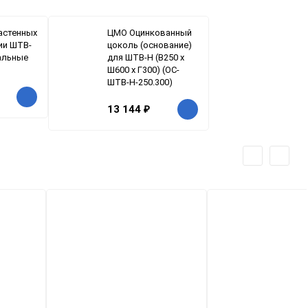
астенных
ЦМО Оцинкованный
ии ШТВ-
цоколь (основание)
альные
для ШТВ-Н (В250 х
Ш600 х Г300) (ОС-
ШТВ-Н-250.300)
13 144
₽