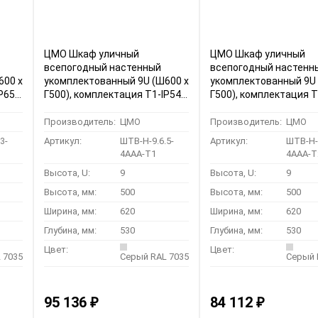
ЦМО Шкаф уличный
ЦМО Шкаф уличный
всепогодный настенный
всепогодный настенн
600 х
укомплектованный 9U (Ш600 х
укомплектованный 9U 
P65
Г500), комплектация T1-IP54
Г500), комплектация T
(ШТВ-Н-9.6.5-4ААА-Т1)
(ШТВ-Н-9.6.5-4ААА-Т2
Производитель:
ЦМО
Производитель:
ЦМО
3-
Артикул:
ШТВ-Н-9.6.5-
Артикул:
ШТВ-Н-9
4ААА-Т1
4ААА-Т
Высота, U:
9
Высота, U:
9
Высота, мм:
500
Высота, мм:
500
Ширина, мм:
620
Ширина, мм:
620
Глубина, мм:
530
Глубина, мм:
530
Цвет:
Цвет:
 7035
Серый RAL 7035
Серый 
95 136
84 112
₽
₽