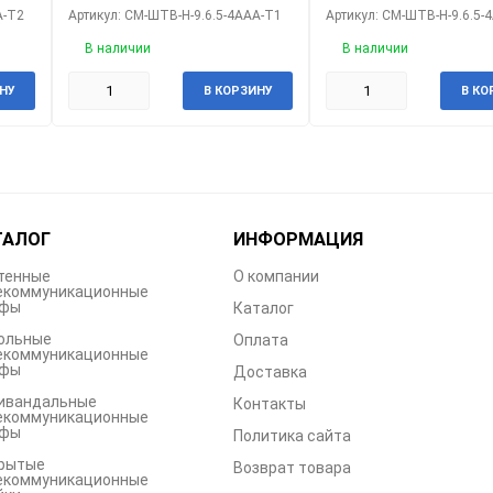
А-Т2
Артикул: CM-ШТВ-Н-9.6.5-4ААА-Т1
Артикул: CM-ШТВ-Н-9.6.5-
В наличии
В наличии
НУ
В КОРЗИНУ
В КО
ТАЛОГ
ИНФОРМАЦИЯ
тенные
О компании
екоммуникационные
фы
Каталог
ольные
Оплата
екоммуникационные
фы
Доставка
ивандальные
Контакты
екоммуникационные
фы
Политика сайта
рытые
Возврат товара
екоммуникационные