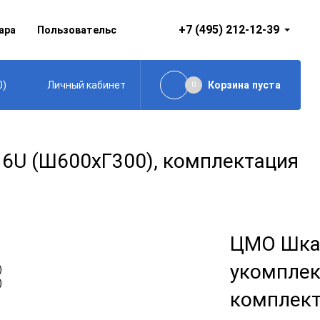
+7 (495) 212-12-39
ара
Пользовательское соглашение
0
)
Корзина
пуста
Личный кабинет
0
6U (Ш600хГ300), комплектация
ЦМО Шка
укомплек
комплект