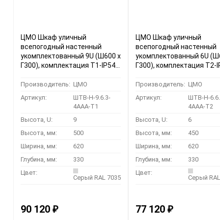
ЦМО Шкаф уличный
ЦМО Шкаф уличный
всепогодный настенный
всепогодный настенный
укомплектованный 9U (Ш600 х
укомплектованный 6U (Ш
Г300), комплектация T1-IP54
Г300), комплектация T2-I
(ШТВ-Н-9.6.3-4ААА-Т1)
(ШТВ-Н-6.6.3-4ААА-Т2)
Производитель:
ЦМО
Производитель:
ЦМО
Артикул:
ШТВ-Н-9.6.3-
Артикул:
ШТВ-Н-6.6.
4ААА-Т1
4ААА-Т2
Высота, U:
9
Высота, U:
6
Высота, мм:
500
Высота, мм:
450
Ширина, мм:
620
Ширина, мм:
620
Глубина, мм:
330
Глубина, мм:
330
Цвет:
Цвет:
Серый RAL 7035
Серый RAL
90 120
77 120
₽
₽