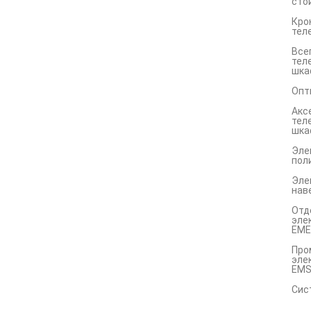
сто
Кро
тел
Все
тел
шка
Опт
Акс
тел
шка
Эле
пол
Эле
нав
Отд
эле
EME
Про
эле
EM
Сис