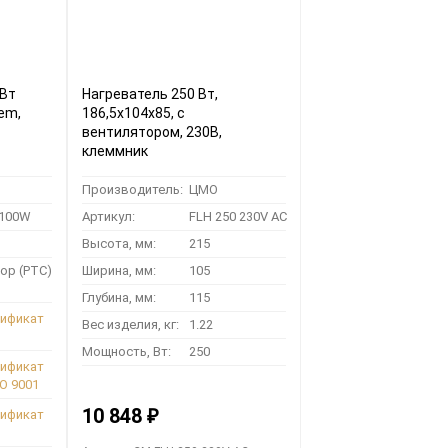
 Вт
Нагреватель 250 Вт,
em,
186,5х104х85, с
вентилятором, 230В,
клеммник
Производитель:
ЦМО
-100W
Артикул:
FLH 250 230V AC
Высота, мм:
215
ор (РТС)
Ширина, мм:
105
Глубина, мм:
115
тификат
Вес изделия, кг:
1.22
Мощность, Вт:
250
тификат
O 9001
10 848
₽
тификат