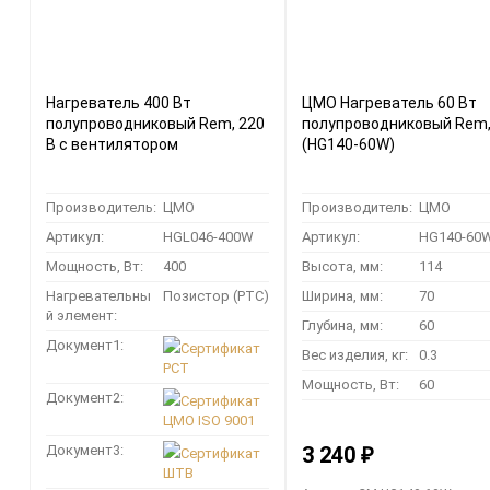
Нагреватель 400 Вт
ЦМО Нагреватель 60 Вт
полупроводниковый Rem, 220
полупроводниковый Rem,
В с вентилятором
(HG140-60W)
Производитель:
ЦМО
Производитель:
ЦМО
Артикул:
HGL046-400W
Артикул:
HG140-60
Мощность, Вт:
400
Высота, мм:
114
Нагревательны
Позистор (РТС)
Ширина, мм:
70
й элемент:
Глубина, мм:
60
Документ1:
Сертификат
Вес изделия, кг:
0.3
РСТ
Мощность, Вт:
60
Документ2:
Сертификат
ЦМО ISO 9001
Документ3:
3 240
₽
Сертификат
ШТВ