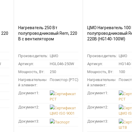
Нагреватель 250 Вт
ЦМО Нагреватель 100
 220
полупроводниковый Rem, 220
полупроводниковый R
В с вентилятором
220В (HG140-100W)
Производитель:
ЦМО
Производитель:
ЦМО
W
Артикул:
HGL046-250W
Артикул:
HG140
Мощность, Вт:
250
Мощность, Вт:
100
Нагревательны
Позистор (РТС)
Нагревательны
Позист
й элемент:
й элемент:
Документ1:
Документ1:
Сертификат
Сер
РСТ
РСТ
Документ2:
Документ2:
Сертификат
Сер
ЦМО ISO 9001
ЦМО IS
Документ3:
Документ3:
Паспорт
Сер
ШТВ