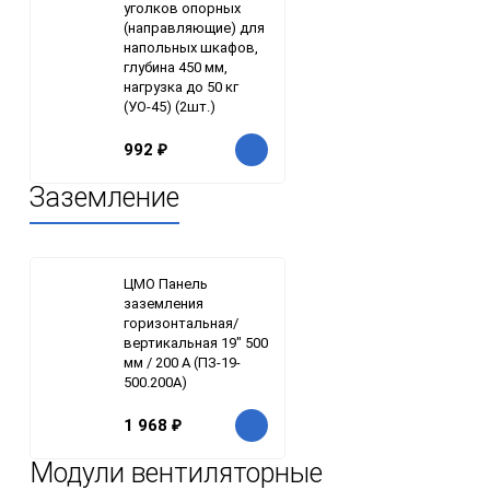
уголков опорных
(направляющие) для
напольных шкафов,
глубина 450 мм,
нагрузка до 50 кг
(УО-45) (2шт.)
992
₽
Заземление
ЦМО Панель
заземления
горизонтальная/
вертикальная 19" 500
мм / 200 А (ПЗ-19-
500.200А)
1 968
₽
Модули вентиляторные