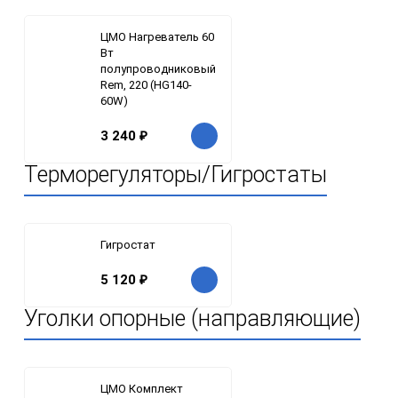
ЦМО Нагреватель 60
Вт
полупроводниковый
Rem, 220 (HG140-
60W)
3 240
₽
Терморегуляторы/Гигростаты
Гигростат
5 120
₽
Уголки опорные (направляющие)
ЦМО Комплект