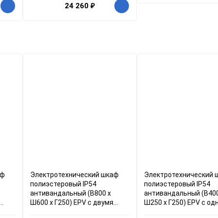
24 260
₽
аф
Электротехнический шкаф
Электротехнический 
полиэстеровый IP54
полиэстеровый IP54
антивандальный (В800 x
антивандальный (В400
Ш600 x Г250) EPV с двумя
Ш250 x Г250) EPV c од
дверьми
дверью