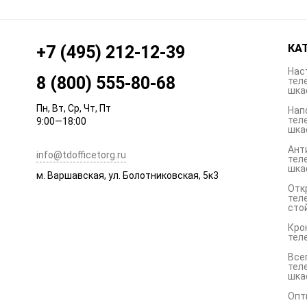
КА
+7 (495) 212-12-39
Нас
8 (800) 555-80-68
тел
шка
Пн, Вт, Ср, Чт, Пт
Нап
тел
9:00—18:00
шка
Ант
info@tdofficetorg.ru
тел
шка
м. Варшавская, ул. Болотниковская, 5к3
Отк
тел
сто
Кро
тел
Все
тел
шка
Опт