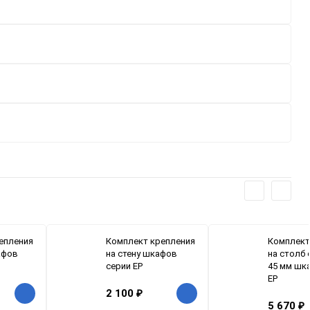
епления
Комплект крепления
Комплект
афов
на стену шкафов
на столб 
серии EP
45 мм шк
EP
2 100
₽
5 670
₽