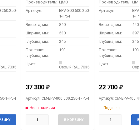
Производитель:
ЦМО
Производитель:
ЦМ
.250.250-
Артикул:
EPV-800.500.250-
Артикул:
EPV-
1-IP54
1-IP
Высота, мм:
840
Высота, мм:
440
Ширина, мм:
530
Ширина, мм:
397
Глубина, мм:
245
Глубина, мм:
245
Полезная
193
Полезная
193
глубина, мм:
глубина, мм:
Цвет:
Цвет:
RAL 7035
Серый RAL 7035
Сер
37 300
22 700
₽
₽
50-1-IP54
Артикул: CM-EPV-800.500.250-1-IP54
Артикул: CM-EPV-400.40
Нет в наличии
Под заказ
РЗИНУ
В КОРЗИНУ
В