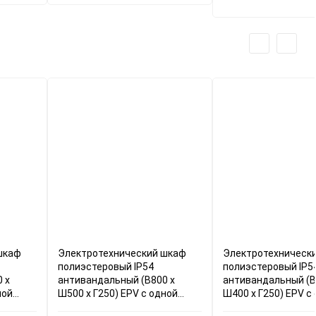
шкаф
Электротехнический шкаф
Электротехническ
полиэстеровый IP54
полиэстеровый IP5
 x
антивандальный (В800 x
антивандальный (В
ной
Ш500 x Г250) EPV c одной
Ш400 x Г250) EPV c
дверью
дверью