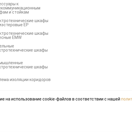
ессуары к
екоммуникационным
фам и стойкам
ктротехнические шкафы
иэстеровые EP
ктротехнические шкафы
есные EMW
ельные
ктротехнические шкафы
мышленные
ктротехнические шкафы
S
тема изоляции коридоров
ие на использование cookie-файлов в соответствии с нашей
поли