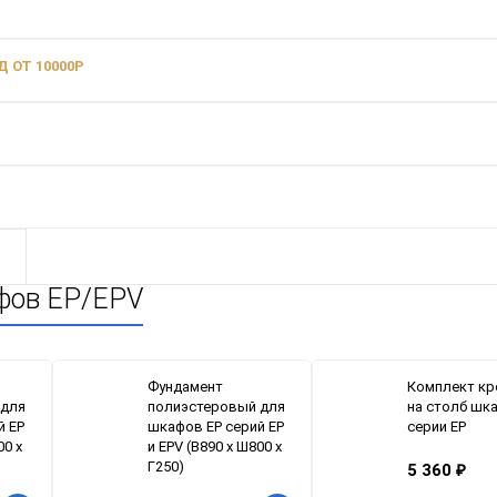
 ОТ 10000Р
фов EP/EPV
Фундамент
Комплект кр
 для
полиэстеровый для
на столб шк
й ЕР
шкафов EP серий ЕР
серии EP
00 x
и EPV (В890 x Ш800 x
Г250)
5 360
₽