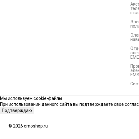
Акс
тел
шка
Эле
пол
Эле
нав
Отд
эле
EME
Про
эле
EM
Сис
Мы используем cookie-файлы
При использовании данного сайта вы подтверждаете свое соглас
Подтверждаю
© 2026 cmoshop.ru