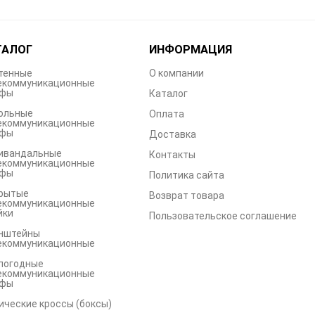
ТАЛОГ
ИНФОРМАЦИЯ
тенные
О компании
екоммуникационные
фы
Каталог
ольные
Оплата
екоммуникационные
фы
Доставка
ивандальные
Контакты
екоммуникационные
фы
Политика сайта
рытые
Возврат товара
екоммуникационные
йки
Пользовательское соглашение
нштейны
екоммуникационные
погодные
екоммуникационные
фы
ические кроссы (боксы)