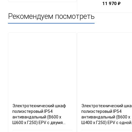
11 970
₽
Рекомендуем посмотреть
Электротехнический шкаф
Электротехнический шк
полиэстеровый IP54
полиэстеровый IP54
антивандальный (В600 x
антивандальный (В600 x
Ш600 x Г250) EPV с двумя
Ш400 x Г250) EPV c одной
дверьми
дверью