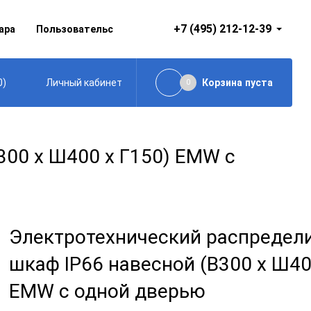
+7 (495) 212-12-39
ара
Пользовательское соглашение
0
)
Корзина
пуста
Личный кабинет
0
300 x Ш400 x Г150) EMW c
Электротехнический распредел
шкаф IP66 навесной (В300 x Ш40
EMW c одной дверью