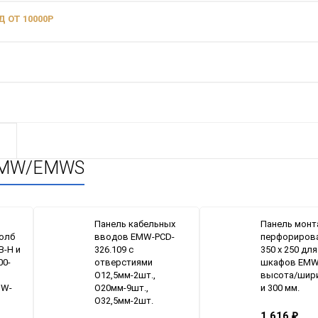
 ОТ 10000Р
 EMW/EMWS
Панель кабельных
Панель монт
толб
вводов EMW-PCD-
перфориров
В-Н и
326.109 с
350 x 250 для
00-
отверстиями
шкафов EM
O12,5мм-2шт.,
высота/шири
MW-
O20мм-9шт.,
и 300 мм.
O32,5мм-2шт.
1 616
₽