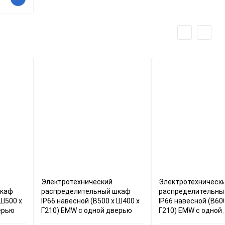
Электротехнический
Электротехническ
шкаф
распределительный шкаф
распределительны
 Ш500 x
IP66 навесной (В500 x Ш400 x
IP66 навесной (В60
ерью
Г210) EMW c одной дверью
Г210) EMW c одной