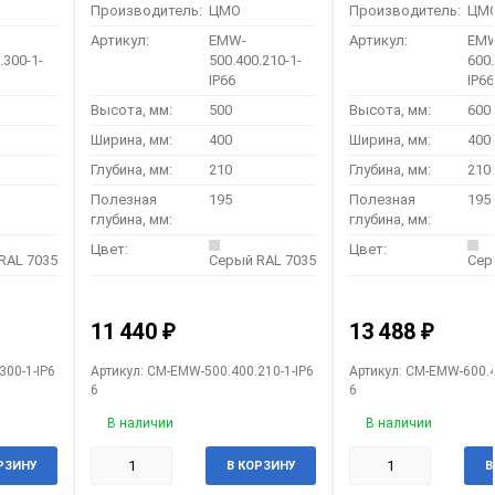
Производитель:
ЦМО
Производитель:
ЦМ
Артикул:
EMW-
Артикул:
EM
.300-1-
500.400.210-1-
600.
IP66
IP66
Высота, мм:
500
Высота, мм:
600
Ширина, мм:
400
Ширина, мм:
400
Глубина, мм:
210
Глубина, мм:
210
Полезная
195
Полезная
195
глубина, мм:
глубина, мм:
Цвет:
Цвет:
RAL 7035
Серый RAL 7035
Сер
11 440
13 488
₽
₽
300-1-IP6
Артикул: CM-EMW-500.400.210-1-IP6
Артикул: CM-EMW-600.4
6
6
В наличии
В наличии
РЗИНУ
В КОРЗИНУ
В