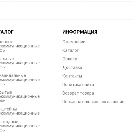
ТАЛОГ
ИНФОРМАЦИЯ
тенные
О компании
екоммуникационные
фы
Каталог
ольные
Оплата
екоммуникационные
фы
Доставка
ивандальные
Контакты
екоммуникационные
фы
Политика сайта
рытые
Возврат товара
екоммуникационные
йки
Пользовательское соглашение
нштейны
екоммуникационные
погодные
екоммуникационные
фы