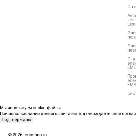
Опт
Акс
тел
шка
Эле
пол
Эле
нав
Отд
эле
EME
Про
эле
EM
Сис
Мы используем cookie-файлы
При использовании данного сайта вы подтверждаете свое соглас
Подтверждаю
© 2026 cmoshop.ru