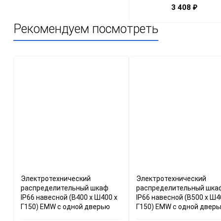
3 408
₽
Рекомендуем посмотреть
Электротехнический
Электротехнический
распределительный шкаф
распределительный шка
IP66 навесной (В400 x Ш400 x
IP66 навесной (В500 x Ш4
Г150) EMW c одной дверью
Г150) EMW c одной двер