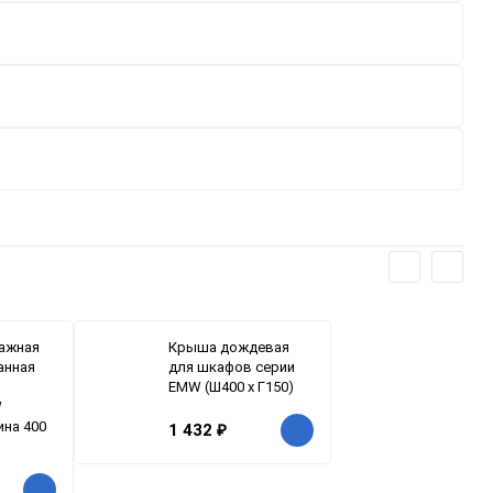
ажная
Крыша дождевая
анная
для шкафов серии
EMW (Ш400 x Г150)
W
на 400
1 432
₽