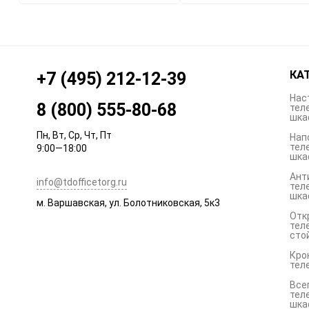
КА
+7 (495) 212-12-39
Нас
8 (800) 555-80-68
тел
шка
Пн, Вт, Ср, Чт, Пт
Нап
тел
9:00—18:00
шка
Ант
info@tdofficetorg.ru
тел
шка
м. Варшавская, ул. Болотниковская, 5к3
Отк
тел
сто
Кро
тел
Все
тел
шка