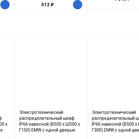
512
₽
Электротехнический
Электротехнический
ф
распределительный шкаф
распределительный 
00 x
IP66 навесной (В500 x Ш500 x
IP66 навесной (В500 x
ью
Г150) EMW c одной дверью
Г300) EMW c одной дв