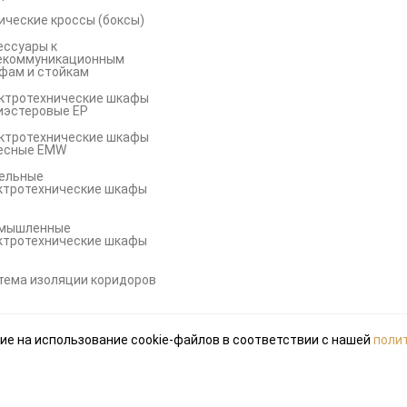
ические кроссы (боксы)
ессуары к
екоммуникационным
фам и стойкам
ктротехнические шкафы
иэстеровые EP
ктротехнические шкафы
есные EMW
ельные
ктротехнические шкафы
мышленные
ктротехнические шкафы
S
тема изоляции коридоров
ие на использование cookie-файлов в соответствии с нашей
поли