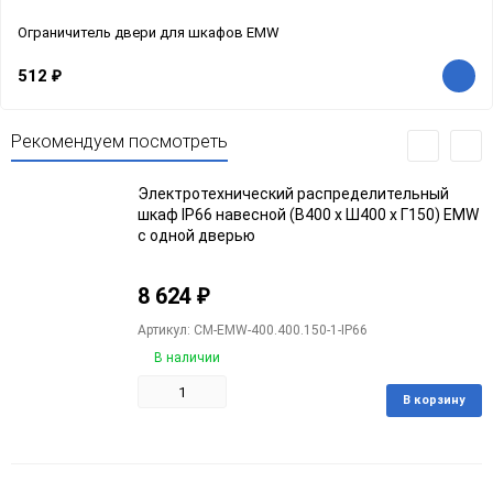
Ограничитель двери для шкафов EMW
512
₽
Рекомендуем посмотреть
Электротехнический распределительный
шкаф IP66 навесной (В400 x Ш400 x Г150) EMW
c одной дверью
8 624
₽
Артикул: CM-EMW-400.400.150-1-IP66
В наличии
В корзину
Добавить
Добавить
в
к
избранное
сравнению