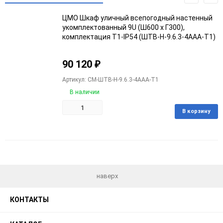
ЦМО Шкаф уличный всепогодный настенный
укомплектованный 9U (Ш600 х Г300),
комплектация T1-IP54 (ШТВ-Н-9.6.3-4ААА-Т1)
90 120
₽
Артикул: CM-ШТВ-Н-9.6.3-4ААА-Т1
В наличии
В корзину
Добавить
Добавить
в
к
избранное
сравнению
наверх
КОНТАКТЫ