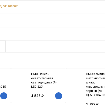
 ОТ 10000Р
ЦМО Панель
ЦМО Компле
осветительная
щеточного в
светодиодная (R-
шкаф,
20-B)
LED-220)
универсальн
черный (КВ-
Щ-55.210А-90
4 528
₽
1 792
₽