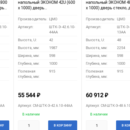
(800
напольный ЭКОНОМ 42U (600
напольный ЭКОНОМ 48
ерь
х 1000) дверь
х 1000) дверь стекло,
3АА)
перфорированная 2 шт. (ШТК-
металл (ШТК-Э-48.6.1
Э-42.6.10-44АА)
Производитель:
ЦМО
Производитель:
ЦМО
.10-
Артикул:
ШТК-Э-42.6.10-
Артикул:
ШТК-Э-4
44АА
13АА
Высота, U:
42
Высота, U:
48
Высота, мм:
1987
Высота, мм:
2254
Ширина, мм:
598
Ширина, мм:
598
Глубина, мм:
1000
Глубина, мм:
1000
Полезная
915
Полезная
915
глубина, мм:
глубина, мм:
55 544
60 912
₽
₽
3АА
Артикул: CM-ШТК-Э-42.6.10-44АА
Артикул: CM-ШТК-Э-48.6.1
В наличии
В наличии
НУ
В КОРЗИНУ
В КО