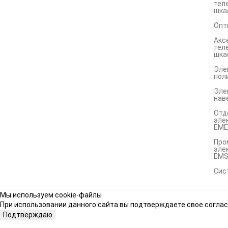
тел
шка
Опт
Акс
тел
шка
Эле
пол
Эле
нав
Отд
эле
EME
Про
эле
EM
Сис
Мы используем cookie-файлы
При использовании данного сайта вы подтверждаете свое соглас
Подтверждаю