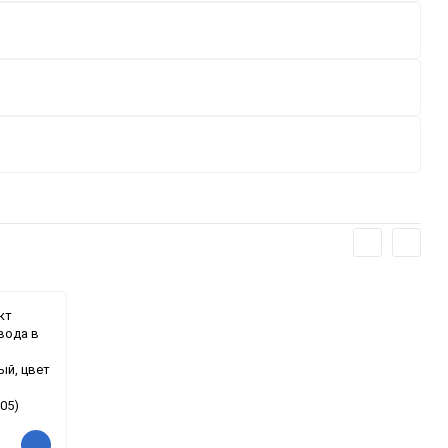
кт
вода в
ый, цвет
05)