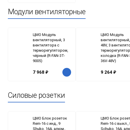
Модули вентиляторные
ЦМО Модуль
ЦМО Модуль
вентиляторный, 3
вентиляторный,
вентилятора с
48V, 3 вентилят
терморегулятором,
терморегулятор
чёрный (R-FAN-3T-
колодка (R-FAN-
9005)
36V-48V)
7 968
₽
9 264
₽
Силовые розетки
ЦМО Блок розеток
ЦМО Блок розе
Rem-16 с инд., 9
Rem-16 с выкл., 
Shuko, 16A, алюм.,
Schuko, 16A, ал