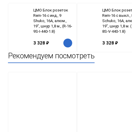
ЦМО Блок розеток
ЦМО Блок розе
Rem-16 с инд., 9
Rem-16 с выкл., 
Shuko, 16A, алюм.,
Schuko, 16A, ал
19", шнур 1,8 м., (R-16-
19", шнур 1,8 м. (
9S-I-440-1.8)
8S-V-440-1.8)
3 328
₽
3 328
₽
Рекомендуем посмотреть