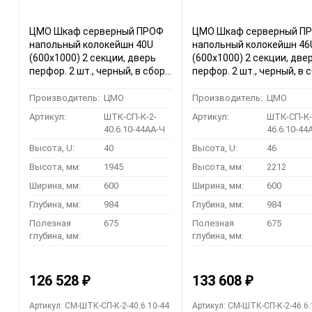
ЦМО Шкаф серверный ПРОФ
ЦМО Шкаф серверный П
напольный колокейшн 40U
напольный колокейшн 46
(600x1000) 2 секции, дверь
(600x1000) 2 секции, две
перфор. 2 шт., черный, в сборе
перфор. 2 шт., черный, в 
(ШТК-СП-К-2-40.6.10-44АА-Ч)
(ШТК-СП-К-2-46.6.10-44А
Производитель:
ЦМО
Производитель:
ЦМО
Артикул:
ШТК-СП-К-2-
Артикул:
ШТК-СП-К-
40.6.10-44АА-Ч
46.6.10-44
Высота, U:
40
Высота, U:
46
Высота, мм:
1945
Высота, мм:
2212
Ширина, мм:
600
Ширина, мм:
600
Глубина, мм:
984
Глубина, мм:
984
Полезная
675
Полезная
675
глубина, мм:
глубина, мм:
126 528
133 608
₽
₽
Артикул: CM-ШТК-СП-К-2-40.6.10-44
Артикул: CM-ШТК-СП-К-2-46.6.