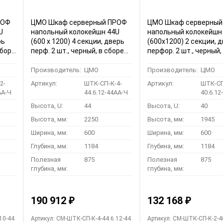
РОФ
ЦМО Шкаф серверный ПРОФ
ЦМО Шкаф серверный
U
напольный колокейшн 44U
напольный колокейшн
рь
(600 х 1200) 4 секции, дверь
(600x1200) 2 секции, 
сборе
перф. 2 шт., черный, в сборе
перфор. 2 шт., черный,
А-Ч)
(ШТК-СП-К-4-44.6.12-44АА-Ч)
(ШТК-СП-К-2-40.6.12-
Производитель:
ЦМО
Производитель:
ЦМО
2-
Артикул:
ШТК-СП-К-4-
Артикул:
ШТК-СП
АА-Ч
44.6.12-44АА-Ч
40.6.12
Высота, U:
44
Высота, U:
40
Высота, мм:
2250
Высота, мм:
1945
Ширина, мм:
600
Ширина, мм:
600
Глубина, мм:
1184
Глубина, мм:
1184
Полезная
875
Полезная
875
глубина, мм:
глубина, мм:
190 912
132 168
₽
₽
10-44
Артикул: CM-ШТК-СП-К-4-44.6.12-44
Артикул: CM-ШТК-СП-К-2-4