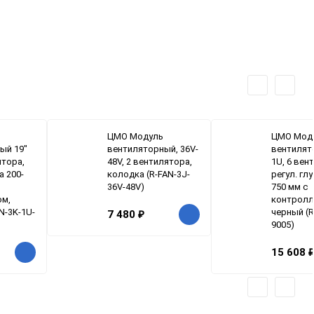
ЦМО Модуль
ЦМО Мод
ый 19"
вентиляторный, 36V-
вентилят
ятора,
48V, 2 вентилятора,
1U, 6 вен
а 200-
колодка (R-FAN-3J-
регул. глу
36V-48V)
750 мм с
ом,
контролл
N-3K-1U-
черный (R
7 480
₽
9005)
15 608