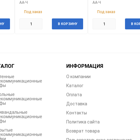
АА-Ч
АА-Ч
Под заказ
Под заказ
НУ
В КОРЗИНУ
В КО
ТАЛОГ
ИНФОРМАЦИЯ
тенные
О компании
екоммуникационные
фы
Каталог
ольные
Оплата
екоммуникационные
фы
Доставка
ивандальные
Контакты
екоммуникационные
фы
Политика сайта
рытые
Возврат товара
екоммуникационные
йки