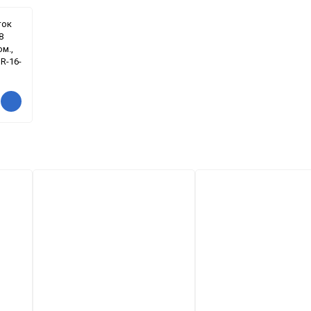
ток
8
юм.,
 R-16-