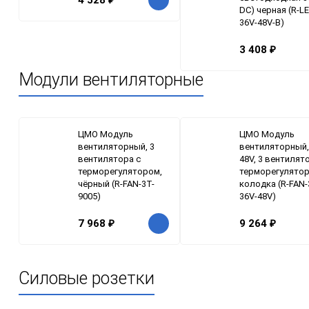
DC) черная (R-L
36V-48V-B)
3 408
₽
Модули вентиляторные
ЦМО Модуль
ЦМО Модуль
вентиляторный, 3
вентиляторный,
вентилятора с
48V, 3 вентилят
терморегулятором,
терморегулятор
чёрный (R-FAN-3T-
колодка (R-FAN-
9005)
36V-48V)
7 968
₽
9 264
₽
Силовые розетки