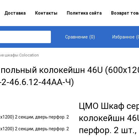
Доставка
Контакты
Политика сайта
Возврат тов
(
0
)
(
Сравнение
Избранное
е шкафы Сolocation
льный колокейшн 46U (600x1200)
-2-46.6.12-44АА-Ч)
ЦМО Шкаф се
колокейшн 46U
перфор. 2 шт.,