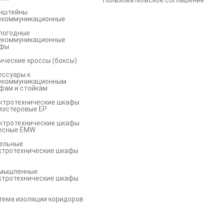
Пользовательское соглашение
нштейны
екоммуникационные
погодные
екоммуникационные
фы
ические кроссы (боксы)
ессуары к
екоммуникационным
фам и стойкам
ктротехнические шкафы
иэстеровые EP
ктротехнические шкафы
есные EMW
ельные
ктротехнические шкафы
мышленные
ктротехнические шкафы
S
тема изоляции коридоров