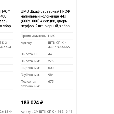
 ПРОФ
ЦМО Шкаф серверный ПРОФ
 40U
напольный колокейшн 44U
дверь
(600x1000) 4 секции, дверь
 в сборе
перфор. 2 шт., черный,в сборе
44АА-Ч)
(ШТК-СП-К-4-44.6.10-44АА-Ч)
Производитель:
ЦМО
-К-2-
Артикул:
ШТК-СП-К-4-
-44АА-Ч
44.6.10-44АА-Ч
Высота, U:
44
Высота, мм:
2250
Ширина, мм:
600
Глубина, мм:
984
Полезная
675
глубина, мм:
183 024
₽
0.6.12-44
Артикул: CM-ШТК-СП-К-4-44.6.10-44