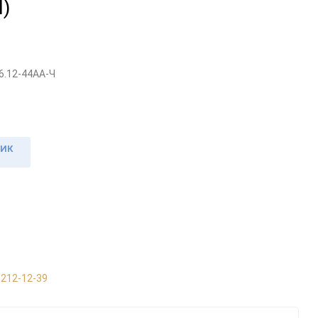
Ч)
6.12-44АА-Ч
ЛИК
 212-12-39