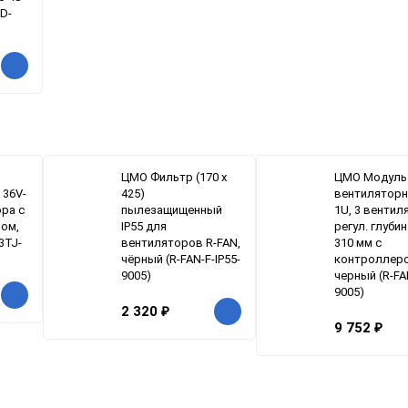
ED-
ЦМО Фильтр (170 х
ЦМО Модуль
 36V-
425)
вентиляторн
ора с
пылезащищенный
1U, 3 вентил
ом,
IP55 для
регул. глубин
3TJ-
вентиляторов R-FAN,
310 мм с
чёрный (R-FAN-F-IP55-
контроллер
9005)
черный (R-FA
9005)
2 320
₽
9 752
₽