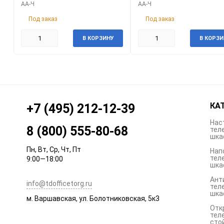
АА-Ч
АА-Ч
Под заказ
Под заказ
В КОРЗИНУ
В КОРЗИ
КА
+7 (495) 212-12-39
Нас
8 (800) 555-80-68
тел
шка
Пн, Вт, Ср, Чт, Пт
Нап
тел
9:00—18:00
шка
Ант
info@tdofficetorg.ru
тел
шка
м. Варшавская, ул. Болотниковская, 5к3
Отк
тел
сто