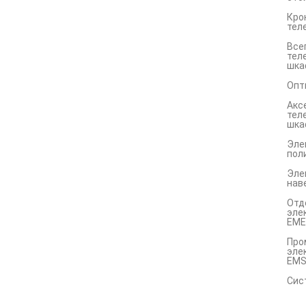
Кро
тел
Все
тел
шка
Опт
Акс
тел
шка
Эле
пол
Эле
нав
Отд
эле
EME
Про
эле
EM
Сис