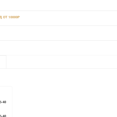
 ОТ 10000Р
6-48
6-48