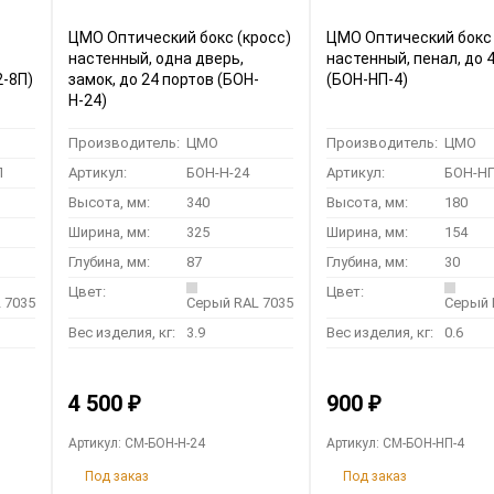
ЦМО Оптический бокс (кросс)
ЦМО Оптический бокс 
настенный, одна дверь,
настенный, пенал, до 
2-8П)
замок, до 24 портов (БОН-
(БОН-НП-4)
Н-24)
Производитель:
ЦМО
Производитель:
ЦМО
П
Артикул:
БОН-Н-24
Артикул:
БОН-НП
Высота, мм:
340
Высота, мм:
180
Ширина, мм:
325
Ширина, мм:
154
Глубина, мм:
87
Глубина, мм:
30
Цвет:
Цвет:
 7035
Серый RAL 7035
Серый 
Вес изделия, кг:
3.9
Вес изделия, кг:
0.6
4 500
900
₽
₽
Артикул: CM-БОН-Н-24
Артикул: CM-БОН-НП-4
Под заказ
Под заказ