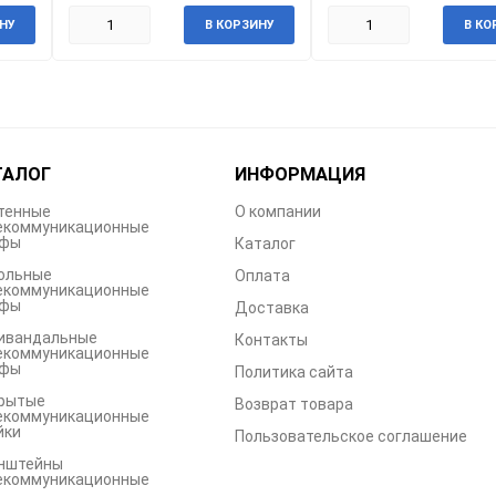
НУ
В КОРЗИНУ
В КО
ТАЛОГ
ИНФОРМАЦИЯ
тенные
О компании
екоммуникационные
фы
Каталог
ольные
Оплата
екоммуникационные
фы
Доставка
ивандальные
Контакты
екоммуникационные
фы
Политика сайта
рытые
Возврат товара
екоммуникационные
йки
Пользовательское соглашение
нштейны
екоммуникационные