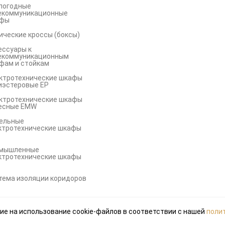
погодные
екоммуникационные
фы
ические кроссы (боксы)
ессуары к
екоммуникационным
фам и стойкам
ктротехнические шкафы
иэстеровые EP
ктротехнические шкафы
есные EMW
ельные
ктротехнические шкафы
мышленные
ктротехнические шкафы
S
тема изоляции коридоров
ие на использование cookie-файлов в соответствии с нашей
поли