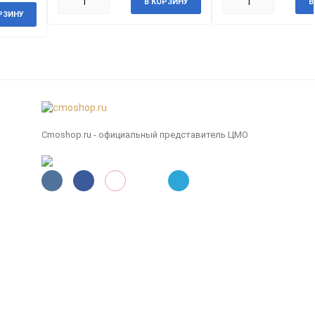
В КОРЗИНУ
В
РЗИНУ
Cmoshop.ru - официальный представитель ЦМО