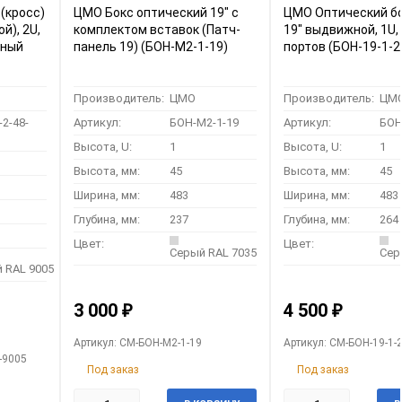
(кросс)
ЦМО Бокс оптический 19" с
ЦМО Оптический бо
й), 2U,
комплектом вставок (Патч-
19" выдвижной, 1U,
рный
панель 19) (БОН-М2-1-19)
портов (БОН-19-1
Производитель:
ЦМО
Производитель:
ЦМ
2-48-
Артикул:
БОН-М2-1-19
Артикул:
БОН
Высота, U:
1
Высота, U:
1
Высота, мм:
45
Высота, мм:
45
Ширина, мм:
483
Ширина, мм:
483
Глубина, мм:
237
Глубина, мм:
264
Цвет:
Цвет:
Серый RAL 7035
Сер
 RAL 9005
3 000
4 500
₽
₽
Артикул: CM-БОН-М2-1-19
Артикул: CM-БОН-19-1-
-9005
Под заказ
Под заказ