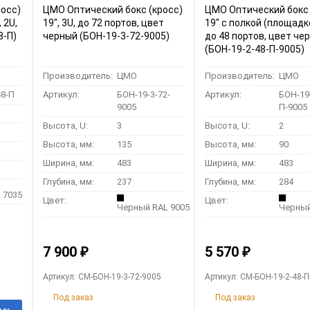
росс)
ЦМО Оптический бокс (кросс)
ЦМО Оптический бокс 
 2U,
19", 3U, до 72 портов, цвет
19" с полкой (площадко
2-48-П)
черный (БОН-19-3-72-9005)
до 48 портов, цвет че
(БОН-19-2-48-П-9005)
Производитель:
ЦМО
Производитель:
ЦМО
48-П
Артикул:
БОН-19-3-72-
Артикул:
БОН-19-
9005
П-9005
Высота, U:
3
Высота, U:
2
Высота, мм:
135
Высота, мм:
90
Ширина, мм:
483
Ширина, мм:
483
Глубина, мм:
237
Глубина, мм:
284
 7035
Цвет:
Цвет:
Черный RAL 9005
Черный
7 900
5 570
₽
₽
Артикул: CM-БОН-19-3-72-9005
Артикул: CM-БОН-19-2-48-П
Под заказ
Под заказ