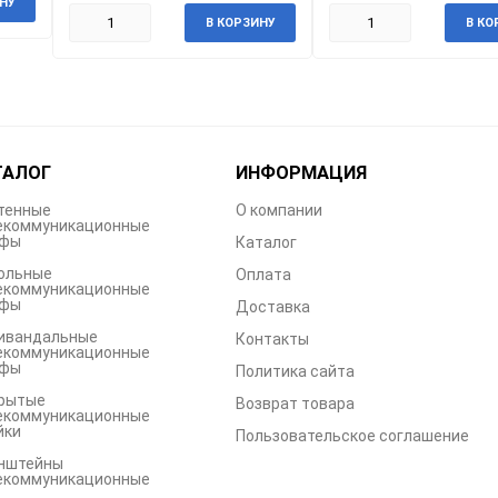
НУ
В КОРЗИНУ
В КО
ТАЛОГ
ИНФОРМАЦИЯ
тенные
О компании
екоммуникационные
фы
Каталог
ольные
Оплата
екоммуникационные
фы
Доставка
ивандальные
Контакты
екоммуникационные
фы
Политика сайта
рытые
Возврат товара
екоммуникационные
йки
Пользовательское соглашение
нштейны
екоммуникационные