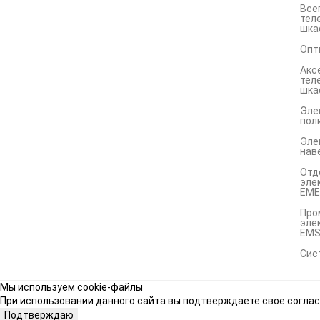
Все
тел
шка
Опт
Акс
тел
шка
Эле
пол
Эле
нав
Отд
эле
EME
Про
эле
EM
Сис
Мы используем cookie-файлы
При использовании данного сайта вы подтверждаете свое соглас
Подтверждаю