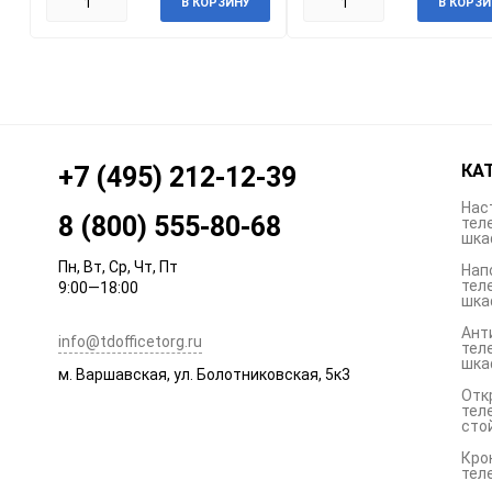
В КОРЗИНУ
В КОРЗИ
КА
+7 (495) 212-12-39
Нас
8 (800) 555-80-68
тел
шка
Пн, Вт, Ср, Чт, Пт
Нап
тел
9:00—18:00
шка
Ант
info@tdofficetorg.ru
тел
шка
м. Варшавская, ул. Болотниковская, 5к3
Отк
тел
сто
Кро
тел