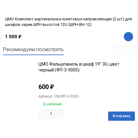
ЦМО Комплект вертикальных юнитовых направляющих (2 шт) для
шкафов серии ШРН высотой 12U (ШРН-ВН-12)
1 000
₽
Рекомендуем посмотреть
ЦМО Фальшпанель в шкаф 19" 3U, цвет
черный (ФП-3-9005)
600
₽
Артикул: CM-ФП-3-9005
В наличии
В корзину
Добавить
Добавить
в
к
избранное
сравнению