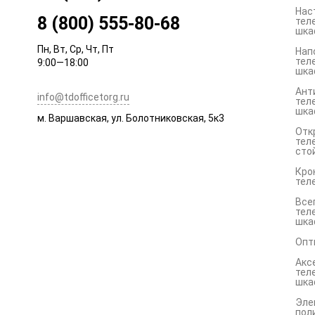
Нас
8 (800) 555-80-68
тел
шка
Пн, Вт, Ср, Чт, Пт
Нап
тел
9:00—18:00
шка
Ант
info@tdofficetorg.ru
тел
шка
м. Варшавская, ул. Болотниковская, 5к3
Отк
тел
сто
Кро
тел
Все
тел
шка
Опт
Акс
тел
шка
Эле
пол