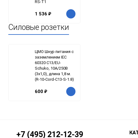
RS-T1
1 536
₽
Силовые розетки
ЦМО Шнур питания с
заземлением IEC
60320 C13/EU-
Schuko, 10А/250В
(3x1,0), длина 1,8 м.
(R-10-Cord-C13-S-1.8)
600
₽
КА
+7 (495) 212-12-39