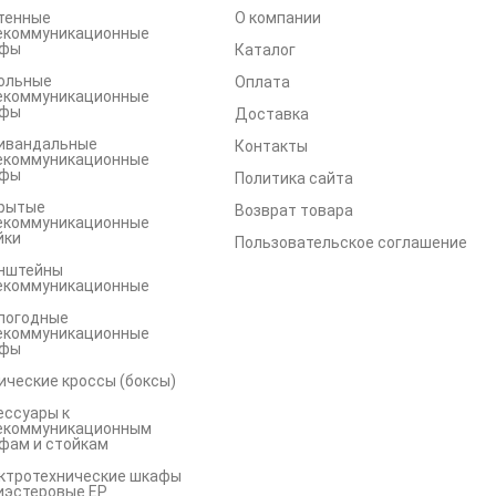
тенные
О компании
екоммуникационные
фы
Каталог
ольные
Оплата
екоммуникационные
фы
Доставка
ивандальные
Контакты
екоммуникационные
фы
Политика сайта
рытые
Возврат товара
екоммуникационные
йки
Пользовательское соглашение
нштейны
екоммуникационные
погодные
екоммуникационные
фы
ические кроссы (боксы)
ессуары к
екоммуникационным
фам и стойкам
ктротехнические шкафы
иэстеровые EP